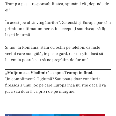
Trump a pasat responsabilitatea, spunând că „depinde de
ei”.
În acest joc al „învingătorilor”, Zelenski și Europa par să fi
primit un ultimatum nerostit: acceptați sau riscați să fiți
lăsați în urmă.
Și noi, în România, stăm cu ochii pe telefon, ca niște
vecini care aud gălăgie peste gard, dar nu știu dacă să
batem la poartă sau să ne pregătim de furtună.
„Mulțumesc, Vladimir”, a spus Trump în final.
Un compliment? O glumă? Sau poate doar concluzia
firească a unui joc pe care Europa încă nu știe dacă îl va
juca sau doar îl va privi de pe margine.