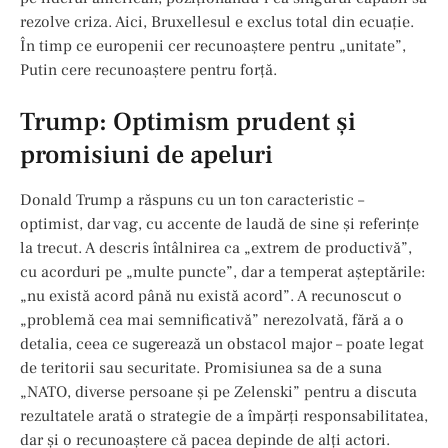
rezolve criza. Aici, Bruxellesul e exclus total din ecuație.
În timp ce europenii cer recunoaștere pentru „unitate”,
Putin cere recunoaștere pentru forță.
Trump: Optimism prudent și
promisiuni de apeluri
Donald Trump a răspuns cu un ton caracteristic –
optimist, dar vag, cu accente de laudă de sine și referințe
la trecut. A descris întâlnirea ca „extrem de productivă”,
cu acorduri pe „multe puncte”, dar a temperat așteptările:
„nu există acord până nu există acord”. A recunoscut o
„problemă cea mai semnificativă” nerezolvată, fără a o
detalia, ceea ce sugerează un obstacol major – poate legat
de teritorii sau securitate. Promisiunea sa de a suna
„NATO, diverse persoane și pe Zelenski” pentru a discuta
rezultatele arată o strategie de a împărți responsabilitatea,
dar și o recunoaștere că pacea depinde de alți actori.