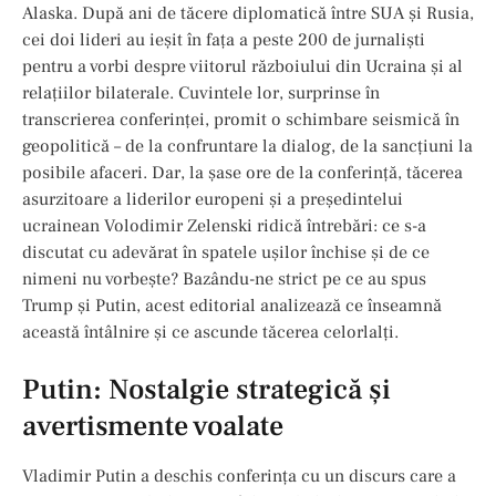
Alaska. După ani de tăcere diplomatică între SUA și Rusia,
cei doi lideri au ieșit în fața a peste 200 de jurnaliști
pentru a vorbi despre viitorul războiului din Ucraina și al
relațiilor bilaterale. Cuvintele lor, surprinse în
transcrierea conferinței, promit o schimbare seismică în
geopolitică – de la confruntare la dialog, de la sancțiuni la
posibile afaceri. Dar, la șase ore de la conferință, tăcerea
asurzitoare a liderilor europeni și a președintelui
ucrainean Volodimir Zelenski ridică întrebări: ce s-a
discutat cu adevărat în spatele ușilor închise și de ce
nimeni nu vorbește? Bazându-ne strict pe ce au spus
Trump și Putin, acest editorial analizează ce înseamnă
această întâlnire și ce ascunde tăcerea celorlalți.
Putin: Nostalgie strategică și
avertismente voalate
Vladimir Putin a deschis conferința cu un discurs care a