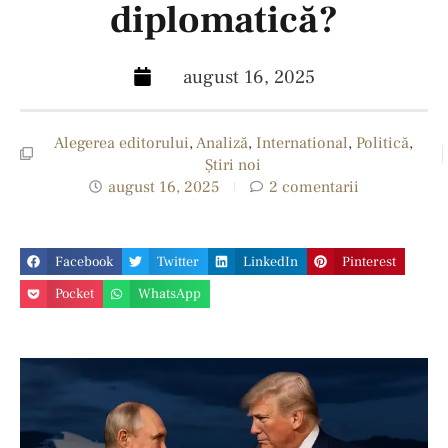
diplomatică?
august 16, 2025
Alegerea editorului
,
Analiză
,
International
,
Politică
,
Ştiri noi
august 16, 2025
2 comentarii
Facebook
Twitter
LinkedIn
Pinterest
Pocket
WhatsApp