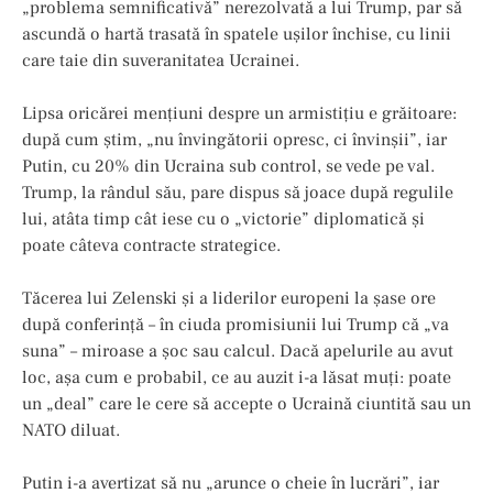
„problema semnificativă” nerezolvată a lui Trump, par să
ascundă o hartă trasată în spatele ușilor închise, cu linii
care taie din suveranitatea Ucrainei.
Lipsa oricărei mențiuni despre un armistițiu e grăitoare:
după cum știm, „nu învingătorii opresc, ci învinșii”, iar
Putin, cu 20% din Ucraina sub control, se vede pe val.
Trump, la rândul său, pare dispus să joace după regulile
lui, atâta timp cât iese cu o „victorie” diplomatică și
poate câteva contracte strategice.
Tăcerea lui Zelenski și a liderilor europeni la șase ore
după conferință – în ciuda promisiunii lui Trump că „va
suna” – miroase a șoc sau calcul. Dacă apelurile au avut
loc, așa cum e probabil, ce au auzit i-a lăsat muți: poate
un „deal” care le cere să accepte o Ucraină ciuntită sau un
NATO diluat.
Putin i-a avertizat să nu „arunce o cheie în lucrări”, iar