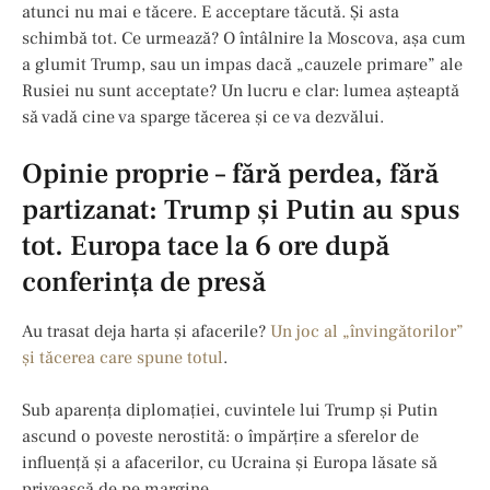
atunci nu mai e tăcere. E acceptare tăcută. Și asta
schimbă tot. Ce urmează? O întâlnire la Moscova, așa cum
a glumit Trump, sau un impas dacă „cauzele primare” ale
Rusiei nu sunt acceptate? Un lucru e clar: lumea așteaptă
să vadă cine va sparge tăcerea și ce va dezvălui.
Opinie proprie – fără perdea, fără
partizanat: Trump și Putin au spus
tot. Europa tace la 6 ore după
conferinţa de presă
Au trasat deja harta și afacerile?
Un joc al „învingătorilor”
și tăcerea care spune totul
.
Sub aparența diplomației, cuvintele lui Trump și Putin
ascund o poveste nerostită: o împărțire a sferelor de
influență și a afacerilor, cu Ucraina și Europa lăsate să
privească de pe margine.