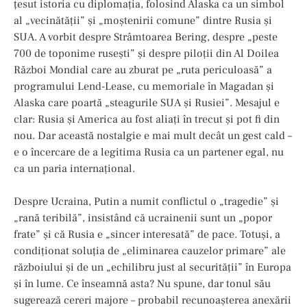
țesut istoria cu diplomația, folosind Alaska ca un simbol
al „vecinătății” și „moștenirii comune” dintre Rusia și
SUA. A vorbit despre Strâmtoarea Bering, despre „peste
700 de toponime rusești” și despre piloții din Al Doilea
Război Mondial care au zburat pe „ruta periculoasă” a
programului Lend-Lease, cu memoriale în Magadan și
Alaska care poartă „steagurile SUA și Rusiei”. Mesajul e
clar: Rusia și America au fost aliați în trecut și pot fi din
nou. Dar această nostalgie e mai mult decât un gest cald –
e o încercare de a legitima Rusia ca un partener egal, nu
ca un paria internațional.
Despre Ucraina, Putin a numit conflictul o „tragedie” și
„rană teribilă”, insistând că ucrainenii sunt un „popor
frate” și că Rusia e „sincer interesată” de pace. Totuși, a
condiționat soluția de „eliminarea cauzelor primare” ale
războiului și de un „echilibru just al securității” în Europa
și în lume. Ce înseamnă asta? Nu spune, dar tonul său
sugerează cereri majore – probabil recunoașterea anexării