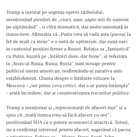
Trump a insistat pe urgența opririi războiului,
menționând pierderi de „cinci, șase, șapte mii de oameni
pe săptămână” – o cifră dramatică, dar nedocumentată în
transcriere. Afirmația că „Putin vrea să vadă asta [pacea] la
fel de mult ca mine” e o notă de optimism, dar sună naiv
în contextul poziției ferme a Rusiei. Relația sa „fantastică”
cu Putin, bazată pe „întâlniri dure, dar bune”, și referința
la „hoax-ul Rusia, Rusia, Rusia” sunt mesaje pentru
publicul intern american, reafirmându-și narativa anti-
establishment. Gluma despre o întâlnire viitoare la
Moscova – „voi primi ceva critici, dar s-ar putea întâmpla”
– arată încredere, dar și conștientizarea riscurilor politice.
Trump a menționat și „reprezentanți de afaceri ruși” și a
spus că „toată lumea vrea să facă afaceri cu noi”,
poziționând SUA ca o putere economică atractivă. Totuși,
nu a confirmat interesul pentru afaceri, sugerând că pacea
e prioritatea. Echipa sa – „Marco, Steve, Scott, John