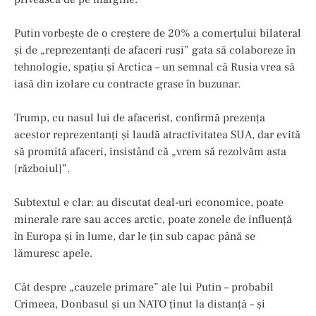
Putin vorbește de o creștere de 20% a comerțului bilateral
și de „reprezentanți de afaceri ruși” gata să colaboreze în
tehnologie, spațiu și Arctica – un semnal că Rusia vrea să
iasă din izolare cu contracte grase în buzunar.
Trump, cu nasul lui de afacerist, confirmă prezența
acestor reprezentanți și laudă atractivitatea SUA, dar evită
să promită afaceri, insistând că „vrem să rezolvăm asta
[războiul]”.
Subtextul e clar: au discutat deal-uri economice, poate
minerale rare sau acces arctic, poate zonele de influenţă
în Europa şi în lume, dar le țin sub capac până se
lămuresc apele.
Cât despre „cauzele primare” ale lui Putin – probabil
Crimeea, Donbasul și un NATO ținut la distanță – și