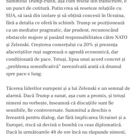
Summitul Trump–Putin, așa cum reiese din transcriere, e
un punct de cotitură. Putin vrea să reseteze relațiile cu
SUA, să iasă din izolare și să obțină concesii în Ucraina,
fără a detalia ce oferă în schimb. Trump se poziționează
ca un mediator pragmatic, dar prudent, recunoscând
obstacole majore și pasând responsabilitatea către NATO
și Zelenski. Creșterea comerțului cu 20% și prezența
afaceriștilor ruși sugerează o agendă economică, dar
condiționată de pace. Totuși, lipsa unui acord concret și
„problema semnificativă” nerezolvată arată că drumul
spre pace e lung.
Tăcerea liderilor europeni și a lui Zelenski e un semnal de
alarmă. Dacă Trump a sunat, așa cum a promis, și totuși
nimeni nu vorbește, înseamnă că discuțiile sunt fie
sensibile, fie controversate. Summitul a deschis o
fereastră pentru dialog, dar fără implicarea Ucrainei și a
Europei, riscă să devină o bombă cu ceas diplomatică.
Dacă în următoarele 48 de ore încă nu răspunde nimeni,