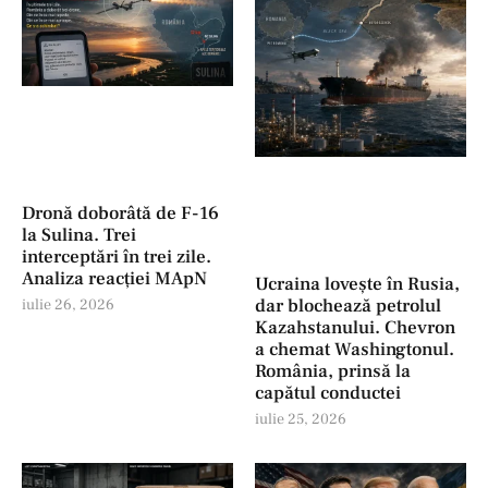
Dronă doborâtă de F-16
la Sulina. Trei
interceptări în trei zile.
Analiza reacției MApN
Ucraina lovește în Rusia,
dar blochează petrolul
iulie 26, 2026
Kazahstanului. Chevron
a chemat Washingtonul.
România, prinsă la
capătul conductei
iulie 25, 2026