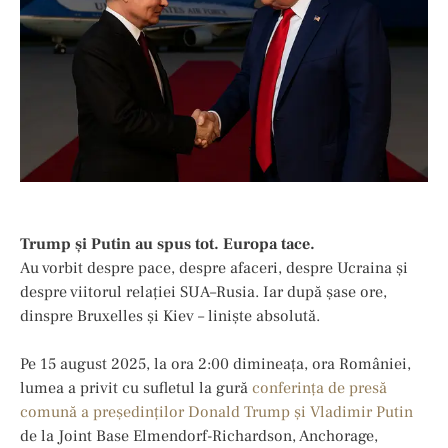
Trump și Putin au spus tot. Europa tace.
Au vorbit despre pace, despre afaceri, despre Ucraina și
despre viitorul relației SUA–Rusia. Iar după șase ore,
dinspre Bruxelles și Kiev – liniște absolută.
Pe 15 august 2025, la ora 2:00 dimineața, ora României,
lumea a privit cu sufletul la gură
conferința de presă
comună a președinților Donald Trump și Vladimir Putin
de la Joint Base Elmendorf-Richardson, Anchorage,