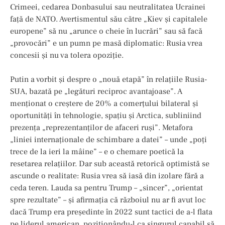
Crimeei, cedarea Donbasului sau neutralitatea Ucrainei
față de NATO. Avertismentul său către „Kiev și capitalele
europene” să nu „arunce o cheie în lucrări” sau să facă
„provocări” e un pumn pe masă diplomatic: Rusia vrea
concesii și nu va tolera opoziție.
Putin a vorbit și despre o „nouă etapă” în relațiile Rusia-
SUA, bazată pe „legături reciproc avantajoase”. A
menționat o creștere de 20% a comerțului bilateral și
oportunități în tehnologie, spațiu și Arctica, subliniind
prezența „reprezentanților de afaceri ruși”. Metafora
„liniei internaționale de schimbare a datei” – unde „poți
trece de la ieri la mâine” – e o chemare poetică la
resetarea relațiilor. Dar sub această retorică optimistă se
ascunde o realitate: Rusia vrea să iasă din izolare fără a
ceda teren. Lauda sa pentru Trump – „sincer”, „orientat
spre rezultate” – și afirmația că războiul nu ar fi avut loc
dacă Trump era președinte în 2022 sunt tactici de a-l flata
pe liderul american, poziționându-l ca singurul capabil să