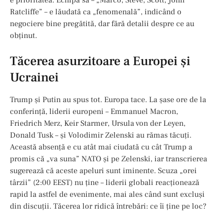
Ratcliffe” – e lăudată ca „fenomenală”, indicând o
negociere bine pregătită, dar fără detalii despre ce au
obținut.
Tăcerea asurzitoare a Europei și
Ucrainei
Trump și Putin au spus tot. Europa tace. La șase ore de la
conferință, liderii europeni – Emmanuel Macron,
Friedrich Merz, Keir Starmer, Ursula von der Leyen,
Donald Tusk – și Volodimir Zelenski au rămas tăcuți.
Această absență e cu atât mai ciudată cu cât Trump a
promis că „va suna” NATO și pe Zelenski, iar transcrierea
sugerează că aceste apeluri sunt iminente. Scuza „orei
târzii” (2:00 EEST) nu ține – liderii globali reacționează
rapid la astfel de evenimente, mai ales când sunt excluși
din discuții. Tăcerea lor ridică întrebări: ce îi ține pe loc?