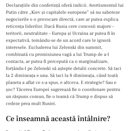
Declarațiile din conferință oferă indicii. Avertismentul lui
Putin către „Kiev și capitalele europene” să nu saboteze
negocierile e o provocare directă, care ar putea explica
reticența liderilor. Dacă Rusia cere concesii majore –
teritorii, neutralitate – Europa și Ucraina ar putea fi în
expectativă, temându-se de un acord care le ignoră
interesele. Excluderea lui Zelenski din summit,
combinată cu promisiunea vagă a lui Trump de a-l
contacta, ar putea fi percepută ca o marginalizare,
forțându-l pe Zelenski să aștepte detalii concrete. Să taci
la 2 dimineața e una. Să taci la 8 dimineața, când toată
planeta a aflat ce s-a spus, e altceva. E strategie? Sau e
șoc? Tăcerea Europei sugerează fie o coordonare pentru
un răspuns comun, fie o teamă că Trump e dispus să
cedeze prea mult Rusiei.
Ce înseamnă această întâlnire?