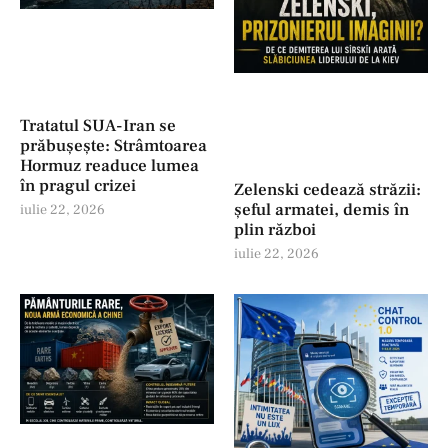
Tratatul SUA-Iran se
prăbușește: Strâmtoarea
Hormuz readuce lumea
în pragul crizei
Zelenski cedează străzii:
șeful armatei, demis în
iulie 22, 2026
plin război
iulie 22, 2026