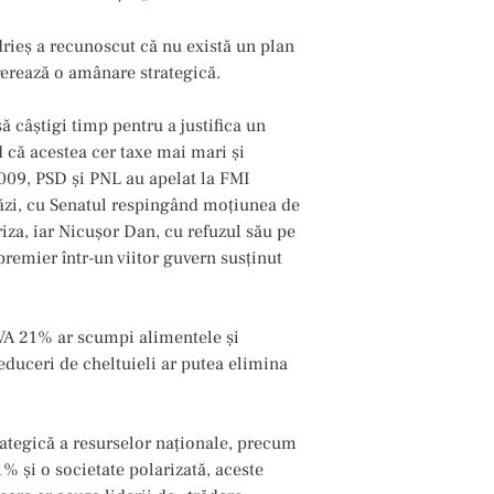
drieș a recunoscut că nu există un plan
erează o amânare strategică.
să câștigi timp pentru a justifica un
că acestea cer taxe mai mari și
 2009, PSD și PNL au apelat la FMI
tăzi, cu Senatul respingând moțiunea de
iza, iar Nicușor Dan, cu refuzul său pe
premier într-un viitor guvern susținut
TVA 21% ar scumpi alimentele și
 reduceri de cheltuieli ar putea elimina
trategică a resurselor naționale, precum
1% și o societate polarizată, aceste