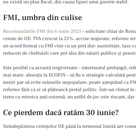
nu există un plan fiscal, din cauza lipsei unui guvern stabil.
FMI, umbra din culise
Recomandările FMI din 6 iunie 2025
– solicitate chiar de Rom
cerute de UE: TVA crescut la 21%, accize majorate, reforme stru
un acord formal cu FMI vine cu un preț dur: austeritate, taxe 
reduceri de cheltuieli care pot tăia din salarii publice și pensii
Este posibil ca această tergiversare – interimatul prelungit, r
mai mare, absența la ECOFIN – să fie o strategie calculată pent
noștri par să evite măsurile nepopulare, poate așteptând ca F
reforme fără ca ei să plătească prețul politic. Într-un climat î
teren cu retorica anti-externă, un astfel de joc este riscant, da
Ce pierdem dacă ratăm 30 iunie?
Neîndeplinirea cerințelor UE până la termenul limită are cons