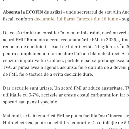
Absența la ECOFIN de astăzi
– unde secretarul de stat Alin An
fiscal, conform
declarației lui Barna Tánczos din 18 iunie
– sug
De ce să trimiți un consilier în locul ministrului, dacă nu vrei 
acord FMI? România a cerut recomandările FMI în 2025, știind 
reduceri de cheltuieli – exact ce liderii evită să legifereze. În
pentru a implementa reforme dure fără a fi blamate direct. As
cenzură împotriva lui Ciolacu, partidele par să prelungească cr
TVA, ar putea avea o agendă ascunsă: fie o dorință de a deveni 
de FMI, fie o tactică de a evita deciziile dure.
Dar riscurile sunt uriașe. Un acord FMI ar aduce austeritate: 
utilitățile cu 5-7%, accizele ar crește costul carburanților, iar
sporuri sau pensii speciale.
Mai mult, există temeri că FMI ar putea facilita înstrăinarea s
Hidroelectrica, pentru a echilibra conturile. Cu o inflație de 5,