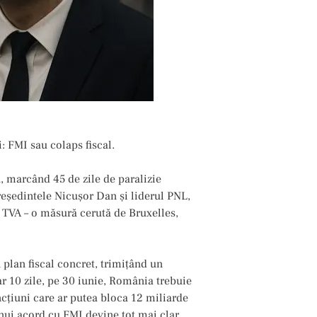
 FMI sau colaps fiscal.
, marcând 45 de zile de paralizie
reședintele Nicușor Dan și liderul PNL,
a TVA – o măsură cerută de Bruxelles,
 plan fiscal concret, trimițând un
ar 10 zile, pe 30 iunie, România trebuie
ncțiuni care ar putea bloca 12 miliarde
nui acord cu FMI devine tot mai clar.