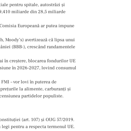
le pentru spitale, autostrăzi și
 9,410 miliarde din 28,5 miliarde
 Comisia Europeană ar putea impune
ch, Moody’s) avertizează că lipsa unui
omâniei (BBB-), crescând randamentele
ai în creștere, blocarea fondurilor UE
esiune în 2026-2027, lovind consumul
e FMI – vor lovi în puterea de
rețurile la alimente, carburanți și
censiunea partidelor populiste.
onstituției (art. 107) și OUG 57/2019.
 legi pentru a respecta termenul UE.