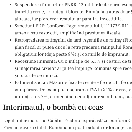
Suspendarea fondurilor PNRR: 12 miliarde de euro, esenția
tranziția verde, ar putea fi blocate. România a atras doar
alocate, iar pierderea restului ar paraliza investițiile.
Sancțiuni EDP: Conform Regulamentului UE 1173/2011,
amenzi sau restricții, amplificând presiunea fiscală.
Retrogradarea ratingului de țară: Agențiile de rating (Fit
plan fiscal ar putea duce la retrogradarea ratingului R
obligațiunilor (deja peste 8%) și costurile de împrumut.
Recesiune iminentă: Cu o inflație de 5,1% și costuri de tr
și majorarea taxelor ar putea împinge România spre rec
și locurile de muncă.
Faliment social: Măsurile fiscale cerute – fie de UE, fie d
cumpărare. De exemplu, majorarea TVA la 21% ar crește p
utilități cu 5-7%, alimentând nemulțumirea publică și as
Interimatul, o bombă cu ceas
Legal, interimatul lui Cătălin Predoiu expiră astăzi, conform C
Fără un guvern stabil, România nu poate adopta ordonanțe sau