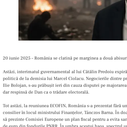
20 iunie 2025 – România se clatină pe marginea a două abisuri:
Astăzi, interimatul guvernamental al lui Cătălin Predoiu expiră
politică de la demisia lui Marcel Ciolacu. Negocierile dintre p
Ilie Bolojan, s-au prăbușit ieri din cauza disputei pe majorare
dar respinsă de Dan ca o trădare electorală.
Tot astăzi, la reuniunea ECOFIN, România s-a prezentat fără un
consilier în locul ministrului Finanțelor, Tánczos Barna. În do
să prezinte Comisiei Europene un plan fiscal pentru a evita sa
de euro din fondurile PNRR. În umbra acestui haos, spectrul u