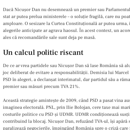
Dacă Nicușor Dan nu desemnează un premier sau Parlamentul nu
stat ar putea prelua ministerele – o soluție fragilă, care nu poa
amploare. O sesizare la Curtea Constituțională ar putea urma, 
alegerile anticipate ar agrava haosul. În acest context, un aco
ales că recomandările sale sunt deja pe masă.
Un calcul politic riscant
De ce ar vrea partidele sau Nicușor Dan să lase România să al
joc deliberat de evitare a responsabilității. Demisia lui Marce
PSD în alegeri, a declanșat interimatul, dar partidul său a răm
premier sau măsuri precum TVA 21%.
Această strategie amintește de 2009, când PSD a pasat vina aus
imaginea electorală. PNL, prin Ilie Bolojan, cere taxe mai mari,
costurile politice cu PSD și UDMR. UDMR condiționează susține
contribuind la blocaj. Nicușor Dan, refuzând TVA-ul, își apără 
paralizează negocierile, împingând România spre o criză care f