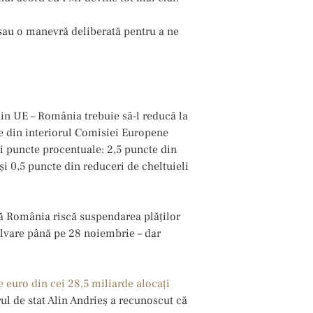
sau o manevră deliberată pentru a ne
din UE – România trebuie să-l reducă la
e din interiorul Comisiei Europene
ei puncte procentuale: 2,5 puncte din
 și 0,5 puncte din reduceri de cheltuieli
că România riscă suspendarea plăților
olvare până pe 28 noiembrie – dar
 euro din cei 28,5 miliarde alocați
rul de stat Alin Andrieș a recunoscut că