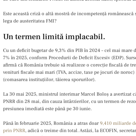
Este această criză o altă mostră de incompetență românească 
lega de austeritatea FMI?
Un termen limită implacabil.
Cu un deficit bugetar de 9,3% din PIB în 2024 – cel mai mare 
7% în 2025, conform Procedurii de Deficit Excesiv (EDP). Surs
afirmă că România trebuie să realizeze o corecție fiscală de tr
venituri fiscale mai mari (TVA, accize, taxe pe jocuri de noroc)
(comasarea instituțiilor, tăierea sporurilor).
La 30 mai 2025, ministrul interimar Marcel Boloș a avertizat 
PNRR din 28 mai, din cauza întârzierilor, cu un termen de rez
presiunea imediată este până pe 30 iunie.
Până în februarie 2025, România a atras doar
9,410 miliarde de
prin PNRR
, adică o treime din total. Astăzi, la ECOFIN, secreta