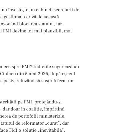
 învestește un cabinet, secretarii de
te gestiona o criză de această
invocând blocarea statului, iar
rd FMI devine tot mai plauzibil, mai
unece spre FMI? Indiciile sugerează un
l Ciolacu din 5 mai 2025, după eșecul
as pasiv, refuzând să susțină ferm un
terității pe FMI, protejându-și
 dar doar în coaliție, împărțind
rea de portofolii ministeriale,
statutul de reformator „curat”, dar
ace FMI o soluție „inevitabilă”.