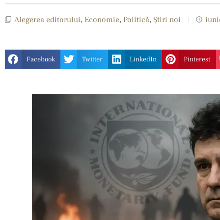
Alegerea editorului
,
Economie
,
Politică
,
Ştiri noi
iuni
Facebook
Twitter
LinkedIn
Pinterest