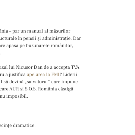
ânia – par un manual al măsurilor
cturale în pensii și administrație. Dar
care apasă pe buzunarele românilor,
.
efuzul lui Nicușor Dan de a accepta TVA
ru a justifica
apelarea la FMI
? Liderii
MI să devină „salvatorul” care impune
n care AUR și S.O.S. România câștigă
r nu imposibil.
ecințe dramatice: