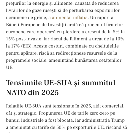
prețurilor la energie și alimente, cauzată de reducerea
livrărilor de gaze rusești și de perturbarea exporturilor
ucrainene de grâne,
a alimentat inflația
. Un raport al
Băncii Europene de Investiții arată că procentul firmelor
europene care operează cu pierdere a crescut de la 8% la
15% post-invazie, iar riscul de faliment a urcat de la 10%
la 17% (EIB). Aceste costuri, combinate cu cheltuielile
pentru apărare, riscă să redirecționeze resursele de la
programele sociale, amenințând bunăstarea cetățenilor
UE.
Tensiunile UE-SUA și summitul
NATO din 2025
Relațiile UE-SUA sunt tensionate în 2025, atât comercial,
cât și strategic. Propunerea UE de tarife zero-zero pe
bunuri industriale a fost blocată, iar administrația Trump
a amenințat cu tarife de 50% pe exporturile UE, riscând să