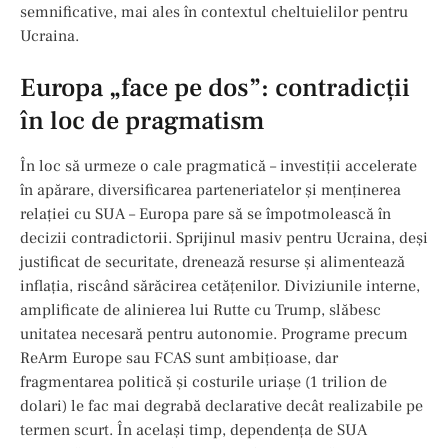
semnificative, mai ales în contextul cheltuielilor pentru
Ucraina.
Europa „face pe dos”: contradicții
în loc de pragmatism
În loc să urmeze o cale pragmatică – investiții accelerate
în apărare, diversificarea parteneriatelor și menținerea
relației cu SUA – Europa pare să se împotmolească în
decizii contradictorii. Sprijinul masiv pentru Ucraina, deși
justificat de securitate, drenează resurse și alimentează
inflația, riscând sărăcirea cetățenilor. Diviziunile interne,
amplificate de alinierea lui Rutte cu Trump, slăbesc
unitatea necesară pentru autonomie. Programe precum
ReArm Europe sau FCAS sunt ambițioase, dar
fragmentarea politică și costurile uriașe (1 trilion de
dolari) le fac mai degrabă declarative decât realizabile pe
termen scurt. În același timp, dependența de SUA