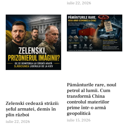
iulie 22, 2026
Pământurile rare, noul
petrol al lumii. Cum
transformă China
controlul materiilor
Zelenski cedează străzii:
prime într-o armă
șeful armatei, demis în
geopolitică
plin război
iulie 15, 2026
iulie 22, 2026