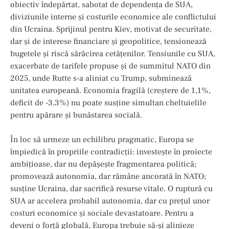
obiectiv îndepărtat, sabotat de dependența de SUA,
diviziunile interne și costurile economice ale conflictului
din Ucraina. Sprijinul pentru Kiev, motivat de securitate,
dar și de interese financiare și geopolitice, tensionează
bugetele și riscă sărăcirea cetățenilor. Tensiunile cu SUA,
exacerbate de tarifele propuse și de summitul NATO din
2025, unde Rutte s-a aliniat cu Trump, subminează
unitatea europeană. Economia fragilă (creștere de 1,1%,
deficit de -3,3%) nu poate susține simultan cheltuielile
pentru apărare și bunăstarea socială.
În loc să urmeze un echilibru pragmatic, Europa se
împiedică în propriile contradicții: investește în proiecte
ambițioase, dar nu depășește fragmentarea politică;
promovează autonomia, dar rămâne ancorată în NATO;
susține Ucraina, dar sacrifică resurse vitale. O ruptură cu
SUA ar accelera probabil autonomia, dar cu prețul unor
costuri economice și sociale devastatoare. Pentru a
deveni o forță globală, Europa trebuie să-și alinieze