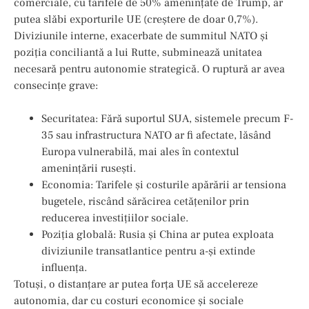
comerciale, cu tarifele de 50% amenințate de Trump, ar
putea slăbi exporturile UE (creștere de doar 0,7%).
Diviziunile interne, exacerbate de summitul NATO și
poziția conciliantă a lui Rutte, subminează unitatea
necesară pentru autonomie strategică. O ruptură ar avea
consecințe grave:
Securitatea: Fără suportul SUA, sistemele precum F-
35 sau infrastructura NATO ar fi afectate, lăsând
Europa vulnerabilă, mai ales în contextul
amenințării rusești.
Economia: Tarifele și costurile apărării ar tensiona
bugetele, riscând sărăcirea cetățenilor prin
reducerea investițiilor sociale.
Poziția globală: Rusia și China ar putea exploata
diviziunile transatlantice pentru a-și extinde
influența.
Totuși, o distanțare ar putea forța UE să accelereze
autonomia, dar cu costuri economice și sociale