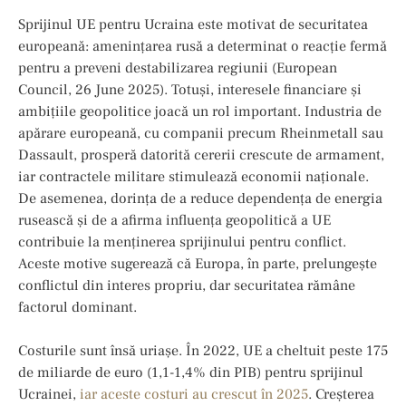
Sprijinul UE pentru Ucraina este motivat de securitatea
europeană: amenințarea rusă a determinat o reacție fermă
pentru a preveni destabilizarea regiunii (European
Council, 26 June 2025). Totuși, interesele financiare și
ambițiile geopolitice joacă un rol important. Industria de
apărare europeană, cu companii precum Rheinmetall sau
Dassault, prosperă datorită cererii crescute de armament,
iar contractele militare stimulează economii naționale.
De asemenea, dorința de a reduce dependența de energia
rusească și de a afirma influența geopolitică a UE
contribuie la menținerea sprijinului pentru conflict.
Aceste motive sugerează că Europa, în parte, prelungește
conflictul din interes propriu, dar securitatea rămâne
factorul dominant.
Costurile sunt însă uriașe. În 2022, UE a cheltuit peste 175
de miliarde de euro (1,1-1,4% din PIB) pentru sprijinul
Ucrainei,
iar aceste costuri au crescut în 2025
. Creșterea