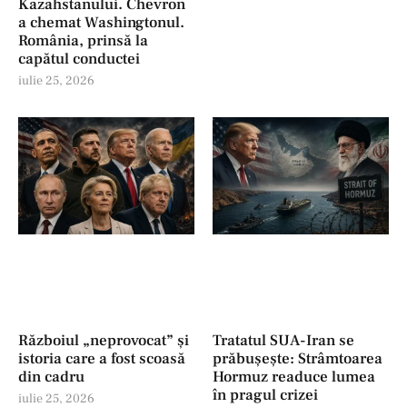
Kazahstanului. Chevron
a chemat Washingtonul.
România, prinsă la
capătul conductei
iulie 25, 2026
Războiul „neprovocat” și
Tratatul SUA-Iran se
istoria care a fost scoasă
prăbușește: Strâmtoarea
din cadru
Hormuz readuce lumea
în pragul crizei
iulie 25, 2026