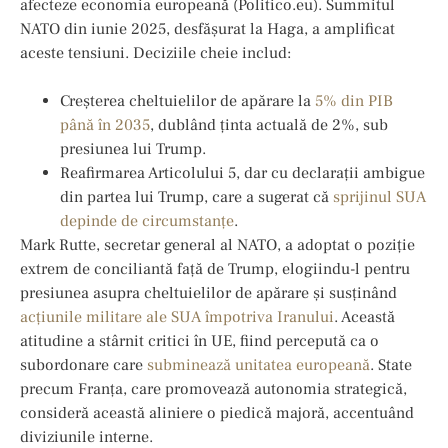
afecteze economia europeană (Politico.eu). Summitul
NATO din iunie 2025, desfășurat la Haga, a amplificat
aceste tensiuni. Deciziile cheie includ:
Creșterea cheltuielilor de apărare la
5% din PIB
până în 2035
, dublând ținta actuală de 2%, sub
presiunea lui Trump.
Reafirmarea Articolului 5, dar cu declarații ambigue
din partea lui Trump, care a sugerat că
sprijinul SUA
depinde de circumstanțe
.
Mark Rutte, secretar general al NATO, a adoptat o poziție
extrem de conciliantă față de Trump, elogiindu-l pentru
presiunea asupra cheltuielilor de apărare și susținând
acțiunile militare ale SUA împotriva Iranului
. Această
atitudine a stârnit critici în UE, fiind percepută ca o
subordonare care
subminează unitatea europeană
. State
precum Franța, care promovează autonomia strategică,
consideră această aliniere o piedică majoră, accentuând
diviziunile interne.