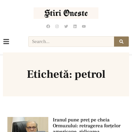
Etichetă: petrol
Iranul pune preț pe cheia
Ormuzului: retragerea forţelor
americane, ridicarea