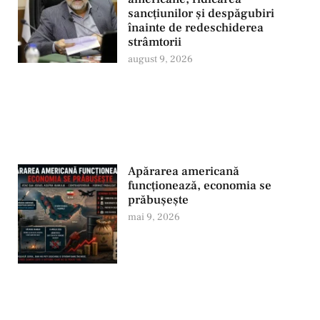
sancțiunilor și despăgubiri
înainte de redeschiderea
strâmtorii
august 9, 2026
Apărarea americană
funcționează, economia se
prăbușește
mai 9, 2026