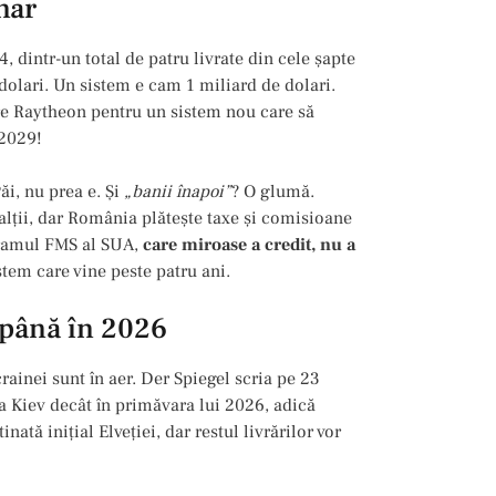
nar
 dintr-un total de patru livrate din cele șapte
dolari. Un sistem e cam 1 miliard de dolari.
re Raytheon pentru un sistem nou care să
 2029!
ăi, nu prea e. Şi
„banii înapoi”
? O glumă.
alții, dar România plătește taxe și comisioane
gramul FMS al SUA,
care miroase a credit, nu a
tem care vine peste patru ani.
 până în 2026
ainei sunt în aer. Der Spiegel scria pe 23
a Kiev decât în primăvara lui 2026, adică
ată inițial Elveției, dar restul livrărilor vor