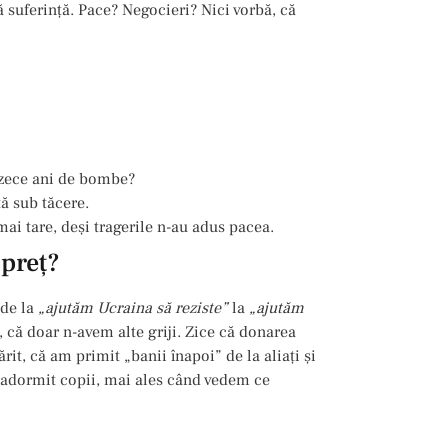
 suferință. Pace? Negocieri? Nici vorbă, că
 zece ani de bombe?
ă sub tăcere.
mai tare, deși tragerile n-au adus pacea.
 preț?
 de la
„ajutăm Ucraina să reziste”
la
„ajutăm
 că doar n-avem alte griji. Zice că donarea
rit, că am primit „banii înapoi” de la aliați și
adormit copii, mai ales când vedem ce