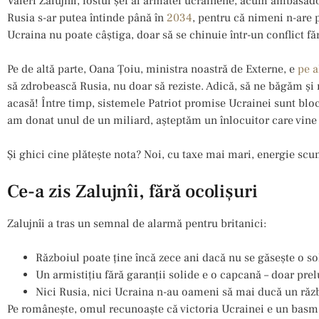
Valeri Zalujnîi, fostul şef al armatei ucrainene, acum ambasador
Rusia s-ar putea întinde până în
2034
, pentru că nimeni n-are 
Ucraina nu poate câștiga, doar să se chinuie într-un conflict făr
Pe de altă parte, Oana Ţoiu, ministra noastră de Externe, e
pe a
să zdrobească Rusia, nu doar să reziste. Adică, să ne băgăm și 
acasă! Între timp, sistemele Patriot promise Ucrainei sunt bloc
am donat unul de un miliard, așteptăm un înlocuitor care vine
Și ghici cine plătește nota? Noi, cu taxe mai mari, energie scu
Ce-a zis Zalujnîi, fără ocolișuri
Zalujnîi a tras un semnal de alarmă pentru britanici:
Războiul poate ține încă zece ani dacă nu se găsește o so
Un armistițiu fără garanții solide e o capcană – doar pre
Nici Rusia, nici Ucraina n-au oameni să mai ducă un răzb
Pe românește, omul recunoaște că victoria Ucrainei e un basm