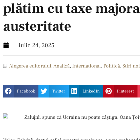
plătim cu taxe majorat
austeritate
iulie 24, 2025
Alegerea editorului
,
Analiză
,
International
,
Politică
,
Ştiri noi
Facebook
Twitter
LinkedIn
Pinterest