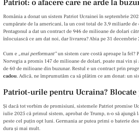
Patriot: o afacere care ne arde la buzu
România a donat un sistem Patriot Ucrainei în septembrie 2024,
cumpărate de la americani, la un cost total de 3,9 miliarde de 
Pentagonul a dat un contract de 946 de milioane de dolari căt
înlocuiască ce am dat noi, dar livrarea? Abia pe 31 decembrie
Cum e
„mai performant”
un sistem care costă aproape la fel? P
Norvegia a promis 147 de milioane de dolari, poate mai vin și 
de 60 de milioane din buzunar. Restul e un contract prin pro
cadou
. Adică, ne împrumutăm ca să plătim ce am donat: un sis
Patriot-urile pentru Ucraina? Blocate
Şi dacă tot vorbim de promisiuni, sistemele Patriot promise Ucr
iulie 2025 că primul sistem, aprobat de Trump, n-o să ajungă l
peste cel puțin opt luni. Germania ar putea primi o baterie destin
dura și mai mult.