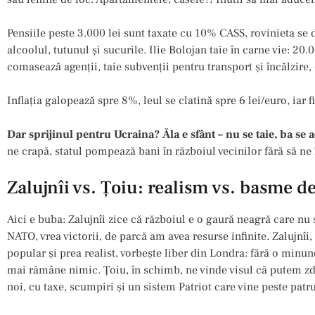
Pensiile peste 3.000 lei sunt taxate cu 10% CASS, rovinieta se 
alcoolul, tutunul și sucurile. Ilie Bolojan taie în carne vie: 20
comasează agenții, taie subvenții pentru transport și încălzire, 
Inflația galopează spre 8%, leul se clatină spre 6 lei/euro, iar 
Dar sprijinul pentru Ucraina? Ăla e sfânt – nu se taie, ba se
ne crapă, statul pompează bani în războiul vecinilor fără să ne
Zalujnîi vs. Ţoiu: realism vs. basme de
Aici e buba: Zalujnîi zice că războiul e o gaură neagră care nu 
NATO, vrea victorii, de parcă am avea resurse infinite. Zalujnîi,
popular și prea realist, vorbește liber din Londra: fără o minun
mai rămâne nimic. Ţoiu, în schimb, ne vinde visul că putem zdr
noi, cu taxe, scumpiri și un sistem Patriot care vine peste patru