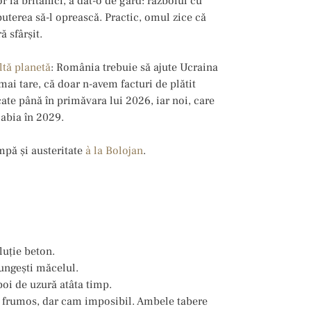
 la britanici, a dat-o de gard: războiul cu
puterea să-l oprească. Practic, omul zice că
ă sfârșit.
ltă planetă
: România trebuie să ajute Ucraina
mai tare, că doar n-avem facturi de plătit
ate până în primăvara lui 2026, iar noi, care
 abia în 2029.
mpă și austeritate
à la Bolojan
.
luție beton.
lungești măcelul.
oi de uzură atâta timp.
 frumos, dar cam imposibil. Ambele tabere