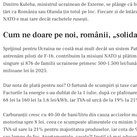
Dmitro Kuleba, ministrul ucrainean de Externe, se plânge că bi
țări ca România sau Olanda țin totul pe loc. Fiecare zi de întâr
NATO e mai tare decât rachetele rusești.
Cum ne doare pe noi, românii, „solida
Sprijinul pentru Ucraina ne costă mai mult decât un sistem Pat
antrenăm piloți de F-16, contribuim la misiuni NATO și plătim 
singure și 876 de familii ucrainene primesc 500-1.500 lei/lună, 
milioane lei în 2025.
Dar nota de plată pentru noi? O furtună de scumpiri și taxe car
Facturile la energie s-au dublat de la 1 iulie, după ce plafonar
68 lei la 160 lei la 1,6 lei/kWh, iar TVA-ul urcă de la 19% la 2
Carburanții cresc cu 40-50 de bani/litru din cauza accizelor ma
motorina spre 8 lei, ceea ce scumpește alimentele cu minim 10
TVA-ul sare la 21% pentru majoritatea produselor, iar cota 
sau lemne de foc. Apartamentele, casele?! Inutil să mai aduce