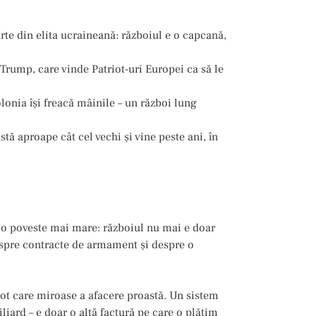
arte din elita ucraineană: războiul e o capcană,
 Trump, care vinde Patriot-uri Europei ca să le
onia îşi freacă mâinile – un război lung
ă aproape cât cel vechi și vine peste ani, în
c o poveste mai mare: războiul nu mai e doar
spre contracte de armament și despre o
iot care miroase a afacere proastă. Un sistem
ard – e doar o altă factură pe care o plătim