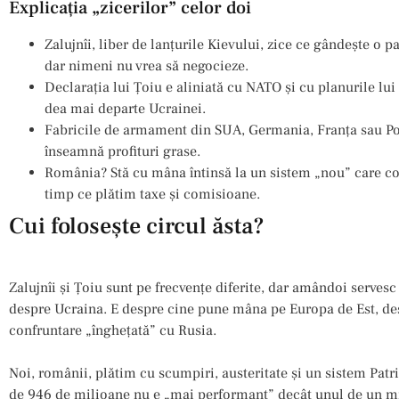
Explicaţia „zicerilor” celor doi
Zalujnîi, liber de lanțurile Kievului, zice ce gândește o p
dar nimeni nu vrea să negocieze.
Declarația lui Ţoiu e aliniată cu NATO și cu planurile lui
dea mai departe Ucrainei.
Fabricile de armament din SUA, Germania, Franța sau Pol
înseamnă profituri grase.
România? Stă cu mâna întinsă la un sistem „nou” care cost
timp ce plătim taxe și comisioane.
Cui folosește circul ăsta?
Zalujnîi și Ţoiu sunt pe frecvențe diferite, dar amândoi serves
despre Ucraina. E despre cine pune mâna pe Europa de Est, de
confruntare „înghețată” cu Rusia.
Noi, românii, plătim cu scumpiri, austeritate și un sistem Patr
de 946 de milioane nu e „mai performant” decât unul de un mili