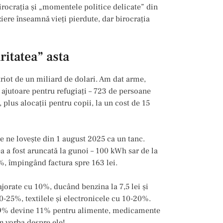
rocrația și „momentele politice delicate” din
ziere înseamnă vieți pierdute, dar birocrația
ritatea” asta
riot de un miliard de dolari. Am dat arme,
ajutoare pentru refugiați – 723 de persoane
plus alocații pentru copii, la un cost de 15
e ne lovește din 1 august 2025 ca un tanc.
ea a fost aruncată la gunoi – 100 kWh sar de la
1%, împingând factura spre 163 lei.
jorate cu 10%, ducând benzina la 7,5 lei și
-25%, textilele și electronicele cu 10-20%.
de 9% devine 11% pentru alimente, medicamente
m vorba despre ele!