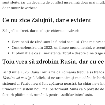
sunt sleite, iar un deceniu de conflict înseamnă doar mai multă
doar tunurile vorbesc.
Ce nu zice Zalujnîi, dar e evident
Zalujnîi e direct, dar ocolește câteva adevăruri:
Ucrainenii de rând sunt la fundul sacului. Cine mai vrea
Contraofensiva din 2023, un fiasco monumental, e trecut
Diplomația e ca și inexistentă. Totul e despre cine trage 
Ţoiu vrea să zdrobim Rusia, dar cu ce
Pe 19 iulie 2025, Oana Ţoiu a zis că România trebuie să treacă
Ucraina să câştige”
. Adică, să ne aruncăm și mai adânc în horă,
sistemului Patriot n-a slăbit apărarea noastră, ba chiar ne-a întă
urmează un sistem nou, mai performant. Sună ca o poveste de 
factură plătim noi, românii, pentru „solidaritatea” asta.