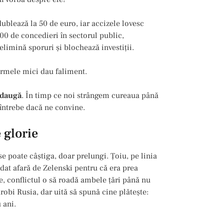
dublează la 50 de euro, iar accizele lovesc
.000 de concedieri în sectorul public,
elimină sporuri și blochează investiții.
firmele mici dau faliment.
 adaugă
. În timp ce noi strângem cureaua până
 întrebe dacă ne convine.
 glorie
se poate câștiga, doar prelungi. Ţoiu, pe linia
 dat afară de Zelenski pentru că era prea
e, conflictul o să roadă ambele țări până nu
obi Rusia, dar uită să spună cine plătește:
 ani.