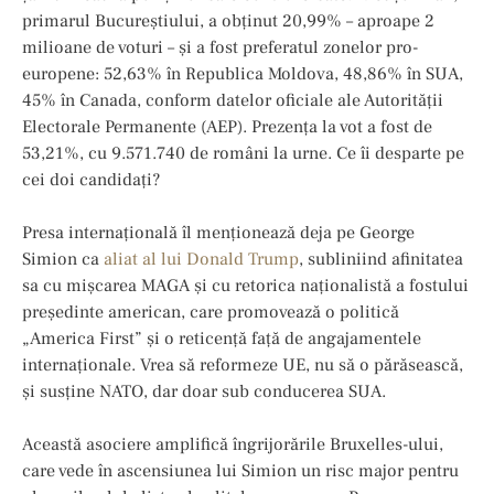
primarul Bucureștiului, a obținut 20,99% – aproape 2
milioane de voturi – și a fost preferatul zonelor pro-
europene: 52,63% în Republica Moldova, 48,86% în SUA,
45% în Canada, conform datelor oficiale ale Autorității
Electorale Permanente (AEP). Prezența la vot a fost de
53,21%, cu 9.571.740 de români la urne. Ce îi desparte pe
cei doi candidați?
Presa internațională îl menționează deja pe George
Simion ca
aliat al lui Donald Trump
, subliniind afinitatea
sa cu mișcarea MAGA și cu retorica naționalistă a fostului
președinte american, care promovează o politică
„America First” și o reticență față de angajamentele
internaționale. Vrea să reformeze UE, nu să o părăsească,
și susține NATO, dar doar sub conducerea SUA.
Această asociere amplifică îngrijorările Bruxelles-ului,
care vede în ascensiunea lui Simion un risc major pentru