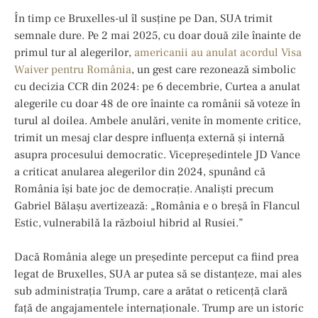
În timp ce Bruxelles-ul îl susține pe Dan, SUA trimit
semnale dure. Pe 2 mai 2025, cu doar două zile înainte de
primul tur al alegerilor,
americanii au anulat acordul Visa
Waiver pentru România
, un gest care rezonează simbolic
cu decizia CCR din 2024: pe 6 decembrie, Curtea a anulat
alegerile cu doar 48 de ore înainte ca românii să voteze în
turul al doilea. Ambele anulări, venite în momente critice,
trimit un mesaj clar despre influența externă și internă
asupra procesului democratic. Vicepreședintele JD Vance
a criticat anularea alegerilor din 2024, spunând că
România își bate joc de democrație. Analiști precum
Gabriel Bălașu avertizează: „România e o breșă în Flancul
Estic, vulnerabilă la războiul hibrid al Rusiei.”
Dacă România alege un președinte perceput ca fiind prea
legat de Bruxelles, SUA ar putea să se distanțeze, mai ales
sub administrația Trump, care a arătat o reticență clară
față de angajamentele internaționale. Trump are un istoric