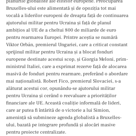
planurile globaliste ale elitelor europene. Preocuparea
Bruxelles-ului este alimentată și de opoziția tot mai
vocală a liderilor europeni de dreapta față de continuarea
ajutorului militar pentru Ucraina și față de planul
ambițios al UE de a cheltui 800 de miliarde de euro
pentru rearmarea Europei. Printre aceștia se numără
Viktor Orbán, premierul Ungariei, care a criticat constant
sprijinul militar pentru Ucraina și a blocat fonduri
europene destinate acestui scop, și Giorgia Meloni, prim-
ministrul Italiei, care a exprimat rezerve față de alocarea
masivă de fonduri pentru rearmare, preferând o abordare
mai naționalistă. Robert Fico, premierul Slovaciei, s-a
alăturat acestui cor, opunându-se ajutorului militar
pentru Ucraina și cerând o reevaluare a priorităților
financiare ale UE. Această coaliție informală de lideri,
care ar putea fi întărită de o victorie a lui Simion,
amenință să submineze agenda globalistă a Bruxelles-
ului, bazată pe integrare profundă și alocări masive
pentru proiecte centralizate.