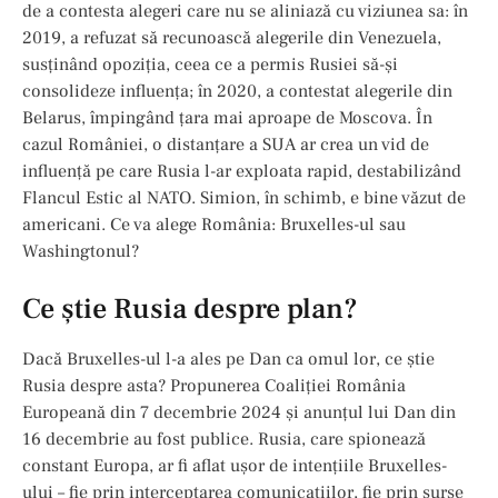
de a contesta alegeri care nu se aliniază cu viziunea sa: în
2019, a refuzat să recunoască alegerile din Venezuela,
susținând opoziția, ceea ce a permis Rusiei să-și
consolideze influența; în 2020, a contestat alegerile din
Belarus, împingând țara mai aproape de Moscova. În
cazul României, o distanțare a SUA ar crea un vid de
influență pe care Rusia l-ar exploata rapid, destabilizând
Flancul Estic al NATO. Simion, în schimb, e bine văzut de
americani. Ce va alege România: Bruxelles-ul sau
Washingtonul?
Ce știe Rusia despre plan?
Dacă Bruxelles-ul l-a ales pe Dan ca omul lor, ce știe
Rusia despre asta? Propunerea Coaliției România
Europeană din 7 decembrie 2024 și anunțul lui Dan din
16 decembrie au fost publice. Rusia, care spionează
constant Europa, ar fi aflat ușor de intențiile Bruxelles-
ului – fie prin interceptarea comunicațiilor, fie prin surse