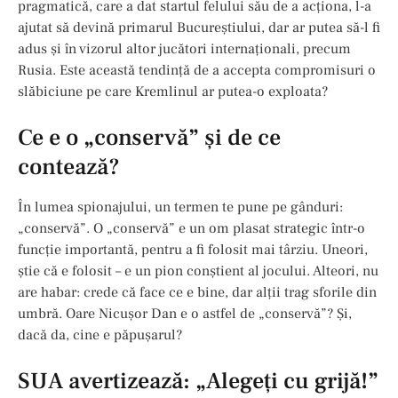
pragmatică, care a dat startul felului său de a acționa, l-a
ajutat să devină primarul Bucureștiului, dar ar putea să-l fi
adus și în vizorul altor jucători internaționali, precum
Rusia. Este această tendință de a accepta compromisuri o
slăbiciune pe care Kremlinul ar putea-o exploata?
Ce e o „conservă” și de ce
contează?
În lumea spionajului, un termen te pune pe gânduri:
„conservă”. O „conservă” e un om plasat strategic într-o
funcție importantă, pentru a fi folosit mai târziu. Uneori,
știe că e folosit – e un pion conștient al jocului. Alteori, nu
are habar: crede că face ce e bine, dar alții trag sforile din
umbră. Oare Nicușor Dan e o astfel de „conservă”? Și,
dacă da, cine e păpușarul?
SUA avertizează: „Alegeți cu grijă!”