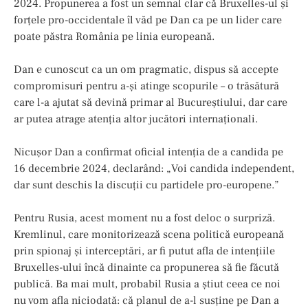
2024. Propunerea a fost un semnal clar că Bruxelles-ul și
forțele pro-occidentale îl văd pe Dan ca pe un lider care
poate păstra România pe linia europeană.
Dan e cunoscut ca un om pragmatic, dispus să accepte
compromisuri pentru a-și atinge scopurile – o trăsătură
care l-a ajutat să devină primar al Bucureștiului, dar care
ar putea atrage atenția altor jucători internaționali.
Nicușor Dan a confirmat oficial intenția de a candida pe
16 decembrie 2024, declarând: „Voi candida independent,
dar sunt deschis la discuții cu partidele pro-europene.”
Pentru Rusia, acest moment nu a fost deloc o surpriză.
Kremlinul, care monitorizează scena politică europeană
prin spionaj și interceptări, ar fi putut afla de intențiile
Bruxelles-ului încă dinainte ca propunerea să fie făcută
publică. Ba mai mult, probabil Rusia a știut ceea ce noi
nu vom afla niciodată: că planul de a-l susține pe Dan a