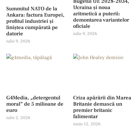
Bugetul UE 2028-2034,
Ucraina și noua
Summitul NATO de la
aritmetică a puterii:
Ankara: factura Europei,
demontarea variantelor
profitul industriei şi
oficiale
liniștea cumpărată pe
datorie
iulie 9, 2026
iulie 9, 2026
G4Media, „detergentul
Criza apărării din Marea
moral” de 5 milioane de
Britanie demască un
euro
premier britanic
falimentar
iulie 2, 2026
iunie 12, 2026