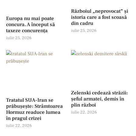
Războiul „neprovocat” și
istoria care a fost scoasă
Europa nu mai poate
din cadru
concura. A început să
taxeze concurența
iulie 25, 2026
iulie 25, 2026
Zelenski cedează străzii:
șeful armatei, demis în
Tratatul SUA-Iran se
plin război
prăbușește: Strâmtoarea
Hormuz readuce lumea
iulie 22, 2026
în pragul crizei
iulie 22, 2026