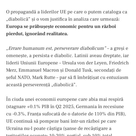
O propagandă a liderilor UE pe care o putem cataloga ca
„diabolică” şi o vom justifica în analiza care urmează:
Europa se prăbușește economic pentru un război
pierdut, ignorând realitatea.
„Errare humanum est, perseverare diabolicum”
– a greși e
omenește, a persista e diabolic. Latinii aveau dreptate, iar
liderii Uniunii Europene – Ursula von der Leyen, Friedrich
Merz, Emmanuel Macron și Donald Tusk, secondaţi de
şeful NATO, Mark Rutte – par să fi îmbrățișat cu entuziasm
această perseverență „diabolică”.
În ciuda unei economii europene care abia mai respiră
(stagnare +0.1% PIB în Q2 2025, Germania în recesiune
cu -0.3%, Franța sufocată de o datorie de 110% din PIB),
UE continuă să pompeze bani într-un război pe care
Ucraina nu-l poate câștiga (șanse de recâștigare a
teritoriilor ocupate: 10-20% parțial, sub 10% total,