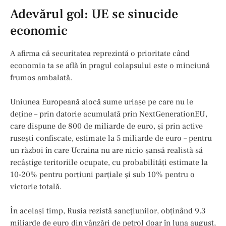
Adevărul gol: UE se sinucide
economic
A afirma că securitatea reprezintă o prioritate când
economia ta se află în pragul colapsului este o minciună
frumos ambalată.
Uniunea Europeană alocă sume uriașe pe care nu le
deține – prin datorie acumulată prin NextGenerationEU,
care dispune de 800 de miliarde de euro, și prin active
rusești confiscate, estimate la 5 miliarde de euro – pentru
un război în care Ucraina nu are nicio șansă realistă să
recâștige teritoriile ocupate, cu probabilități estimate la
10-20% pentru porțiuni parțiale și sub 10% pentru o
victorie totală.
În același timp, Rusia rezistă sancțiunilor, obținând 9.3
miliarde de euro din vânzări de petrol doar în luna august,