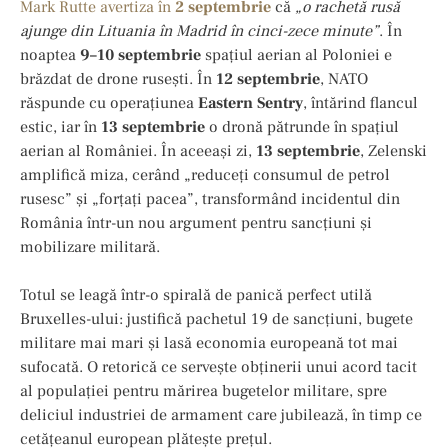
Mark Rutte avertiza în
2 septembrie
că
„o rachetă rusă
ajunge din Lituania în Madrid în cinci-zece minute”
. În
noaptea
9–10 septembrie
spațiul aerian al Poloniei e
brăzdat de drone rusești. În
12 septembrie
, NATO
răspunde cu operațiunea
Eastern Sentry
, întărind flancul
estic, iar în
13 septembrie
o dronă pătrunde în spațiul
aerian al României. În aceeaşi zi,
13 septembrie
, Zelenski
amplifică miza, cerând „reduceți consumul de petrol
rusesc” și „forțați pacea”, transformând incidentul din
România într-un nou argument pentru sancțiuni și
mobilizare militară.
Totul se leagă într-o spirală de panică perfect utilă
Bruxelles-ului: justifică pachetul 19 de sancțiuni, bugete
militare mai mari și lasă economia europeană tot mai
sufocată. O retorică ce servește obţinerii unui acord tacit
al populației pentru mărirea bugetelor militare, spre
deliciul industriei de armament care jubilează, în timp ce
cetățeanul european plătește prețul.