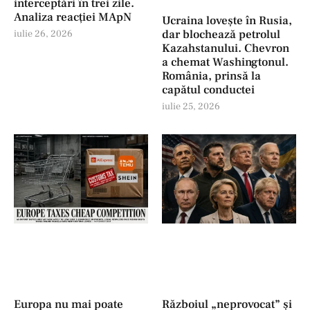
interceptări în trei zile.
Analiza reacției MApN
Ucraina lovește în Rusia,
dar blochează petrolul
iulie 26, 2026
Kazahstanului. Chevron
a chemat Washingtonul.
România, prinsă la
capătul conductei
iulie 25, 2026
Europa nu mai poate
Războiul „neprovocat” și