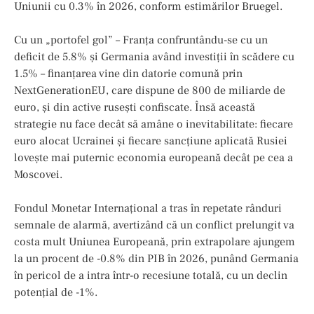
Uniunii cu 0.3% în 2026, conform estimărilor Bruegel.
Cu un „portofel gol” – Franța confruntându-se cu un
deficit de 5.8% și Germania având investiții în scădere cu
1.5% – finanțarea vine din datorie comună prin
NextGenerationEU, care dispune de 800 de miliarde de
euro, și din active rusești confiscate. Însă această
strategie nu face decât să amâne o inevitabilitate: fiecare
euro alocat Ucrainei și fiecare sancțiune aplicată Rusiei
lovește mai puternic economia europeană decât pe cea a
Moscovei.
Fondul Monetar Internațional a tras în repetate rânduri
semnale de alarmă, avertizând că un conflict prelungit va
costa mult Uniunea Europeană, prin extrapolare ajungem
la un procent de -0.8% din PIB în 2026, punând Germania
în pericol de a intra într-o recesiune totală, cu un declin
potențial de -1%.