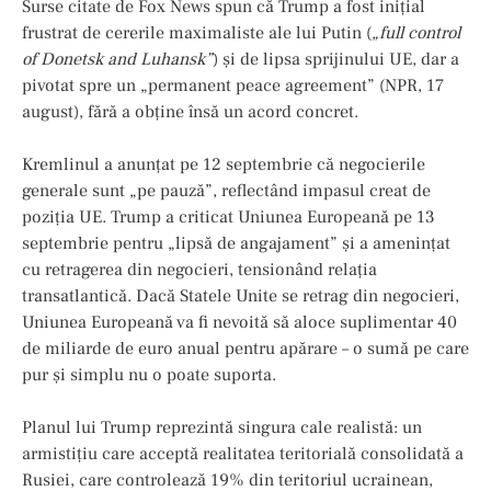
Surse citate de Fox News spun că Trump a fost iniţial
frustrat de cererile maximaliste ale lui Putin (
„full control
of Donetsk and Luhansk”
) și de lipsa sprijinului UE, dar a
pivotat spre un „permanent peace agreement” (NPR, 17
august), fără a obține însă un acord concret.
Kremlinul a anunțat pe 12 septembrie că negocierile
generale sunt „pe pauză”, reflectând impasul creat de
poziția UE. Trump a criticat Uniunea Europeană pe 13
septembrie pentru „lipsă de angajament” și a amenințat
cu retragerea din negocieri, tensionând relația
transatlantică. Dacă Statele Unite se retrag din negocieri,
Uniunea Europeană va fi nevoită să aloce suplimentar 40
de miliarde de euro anual pentru apărare – o sumă pe care
pur și simplu nu o poate suporta.
Planul lui Trump reprezintă singura cale realistă: un
armistițiu care acceptă realitatea teritorială consolidată a
Rusiei, care controlează 19% din teritoriul ucrainean,