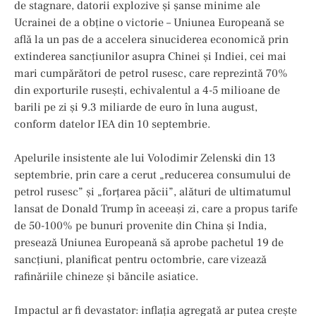
de stagnare, datorii explozive și șanse minime ale
Ucrainei de a obține o victorie – Uniunea Europeană se
află la un pas de a accelera sinuciderea economică prin
extinderea sancțiunilor asupra Chinei și Indiei, cei mai
mari cumpărători de petrol rusesc, care reprezintă 70%
din exporturile rusești, echivalentul a 4-5 milioane de
barili pe zi și 9.3 miliarde de euro în luna august,
conform datelor IEA din 10 septembrie.
Apelurile insistente ale lui Volodimir Zelenski din 13
septembrie, prin care a cerut „reducerea consumului de
petrol rusesc” și „forțarea păcii”, alături de ultimatumul
lansat de Donald Trump în aceeași zi, care a propus tarife
de 50-100% pe bunuri provenite din China și India,
presează Uniunea Europeană să aprobe pachetul 19 de
sancțiuni, planificat pentru octombrie, care vizează
rafinăriile chineze și băncile asiatice.
Impactul ar fi devastator: inflația agregată ar putea crește