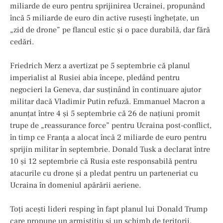
miliarde de euro pentru sprijinirea Ucrainei, propunând
încă 5 miliarde de euro din active rusești înghețate, un
„zid de drone” pe flancul estic și o pace durabilă, dar fără
cedări.
Friedrich Merz a avertizat pe 5 septembrie că planul
imperialist al Rusiei abia începe, pledând pentru
negocieri la Geneva, dar susținând în continuare ajutor
militar dacă Vladimir Putin refuză. Emmanuel Macron a
anunțat între 4 și 5 septembrie că 26 de națiuni promit
trupe de „reassurance force” pentru Ucraina post-conflict,
în timp ce Franța a alocat încă 2 miliarde de euro pentru
sprijin militar în septembrie. Donald Tusk a declarat între
10 și 12 septembrie că Rusia este responsabilă pentru
atacurile cu drone și a pledat pentru un parteneriat cu
Ucraina în domeniul apărării aeriene.
Toţi acești lideri resping în fapt planul lui Donald Trump
care propune un armistițiu și un schimb de teritorii,