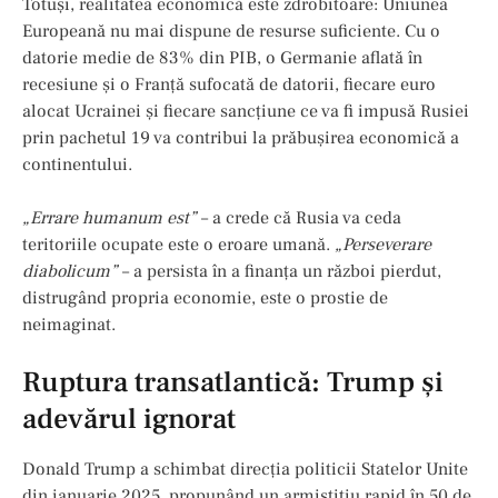
Totuși, realitatea economică este zdrobitoare: Uniunea
Europeană nu mai dispune de resurse suficiente. Cu o
datorie medie de 83% din PIB, o Germanie aflată în
recesiune și o Franță sufocată de datorii, fiecare euro
alocat Ucrainei și fiecare sancțiune ce va fi impusă Rusiei
prin pachetul 19 va contribui la prăbușirea economică a
continentului.
„Errare humanum est”
– a crede că Rusia va ceda
teritoriile ocupate este o eroare umană.
„Perseverare
diabolicum”
– a persista în a finanța un război pierdut,
distrugând propria economie, este o prostie de
neimaginat.
Ruptura transatlantică: Trump și
adevărul ignorat
Donald Trump a schimbat direcția politicii Statelor Unite
din ianuarie 2025, propunând un armistițiu rapid în 50 de