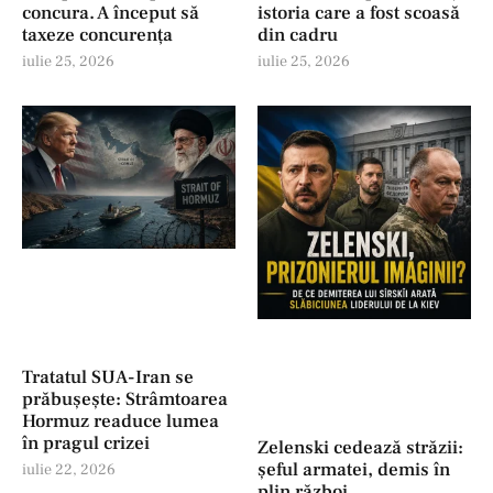
concura. A început să
istoria care a fost scoasă
taxeze concurența
din cadru
iulie 25, 2026
iulie 25, 2026
Tratatul SUA-Iran se
prăbușește: Strâmtoarea
Hormuz readuce lumea
în pragul crizei
Zelenski cedează străzii:
șeful armatei, demis în
iulie 22, 2026
plin război