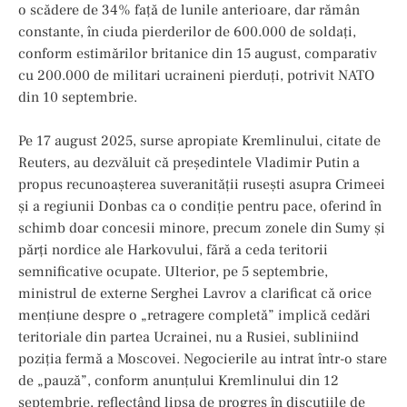
o scădere de 34% față de lunile anterioare, dar rămân
constante, în ciuda pierderilor de 600.000 de soldați,
conform estimărilor britanice din 15 august, comparativ
cu 200.000 de militari ucraineni pierduți, potrivit NATO
din 10 septembrie.
Pe 17 august 2025, surse apropiate Kremlinului, citate de
Reuters, au dezvăluit că președintele Vladimir Putin a
propus recunoașterea suveranității rusești asupra Crimeei
și a regiunii Donbas ca o condiție pentru pace, oferind în
schimb doar concesii minore, precum zonele din Sumy și
părți nordice ale Harkovului, fără a ceda teritorii
semnificative ocupate. Ulterior, pe 5 septembrie,
ministrul de externe Serghei Lavrov a clarificat că orice
mențiune despre o „retragere completă” implică cedări
teritoriale din partea Ucrainei, nu a Rusiei, subliniind
poziția fermă a Moscovei. Negocierile au intrat într-o stare
de „pauză”, conform anunțului Kremlinului din 12
septembrie, reflectând lipsa de progres în discuțiile de