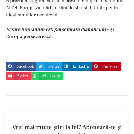
reprezintă singura cale de a preveni colapsul economic.
Altfel, Europa va plăti cu sărăcie și instabilitate pentru
idealismul lor nechibzuit.
Errare humanum est, perseverare diabolicum
– și
Europa perseverează.
Facebook
Twitter
LinkedIn
Pinterest
Pocket
WhatsApp
Vrei mai multe ştiri la fel? Abonează-te şi