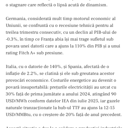
o stagnare care reflectă o lipsă acută de dinamism.
Germania, considerată mult timp motorul economic al
Uniunii, se confruntă cu o recesiune tehnică pentru al
treilea trimestru consecutiv, cu un declin al PIB-ului de
-0.3%, în timp ce Franța abia își mai trage sufletul sub
povara unei datorii care a ajuns la 110% din PIB și a unui
rating Fitch A+ sub presiune.
Italia, cu o datorie de 140%, și Spania, afectată de o
inflație de 2.2%, se clatină și ele sub greutatea acestor
provocări economice. Costurile energetice au devenit o
povară insuportabilă: prețurile electricității au urcat cu
30% față de prima jumătate a anului 2024, atingând 90
USD/MWh conform datelor IEA din iulie 2025, iar gazele
naturale tranzacționate la hub-ul TTF au ajuns la 12-15
USD/MMBtu, cu o creștere de 20% față de anul precedent.