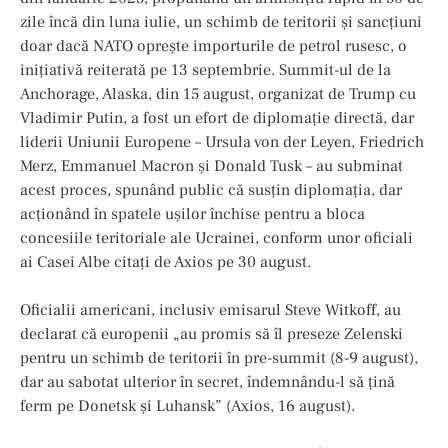
zile încă din luna iulie, un schimb de teritorii și sancțiuni
doar dacă NATO oprește importurile de petrol rusesc, o
inițiativă reiterată pe 13 septembrie. Summit-ul de la
Anchorage, Alaska, din 15 august, organizat de Trump cu
Vladimir Putin, a fost un efort de diplomație directă, dar
liderii Uniunii Europene – Ursula von der Leyen, Friedrich
Merz, Emmanuel Macron și Donald Tusk – au subminat
acest proces, spunând public că susțin diplomația, dar
acționând în spatele ușilor închise pentru a bloca
concesiile teritoriale ale Ucrainei, conform unor oficiali
ai Casei Albe citați de Axios pe 30 august.
Oficialii americani, inclusiv emisarul Steve Witkoff, au
declarat că europenii „au promis să îl preseze Zelenski
pentru un schimb de teritorii în pre-summit (8-9 august),
dar au sabotat ulterior în secret, îndemnându-l să țină
ferm pe Donetsk și Luhansk” (Axios, 16 august).