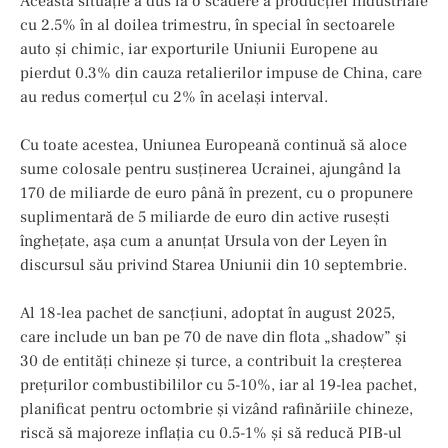
Această situație a dus la o scădere a producției industriale
cu 2.5% în al doilea trimestru, în special în sectoarele
auto și chimic, iar exporturile Uniunii Europene au
pierdut 0.3% din cauza retalierilor impuse de China, care
au redus comerțul cu 2% în același interval.
Cu toate acestea, Uniunea Europeană continuă să aloce
sume colosale pentru susținerea Ucrainei, ajungând la
170 de miliarde de euro până în prezent, cu o propunere
suplimentară de 5 miliarde de euro din active rusești
înghețate, așa cum a anunțat Ursula von der Leyen în
discursul său privind Starea Uniunii din 10 septembrie.
Al 18-lea pachet de sancțiuni, adoptat în august 2025,
care include un ban pe 70 de nave din flota „shadow” și
30 de entități chineze și turce, a contribuit la creșterea
prețurilor combustibililor cu 5-10%, iar al 19-lea pachet,
planificat pentru octombrie și vizând rafinăriile chineze,
riscă să majoreze inflația cu 0.5-1% și să reducă PIB-ul