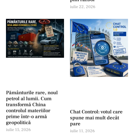
iulie 22, 2026
Pământurile rare, noul
petrol al lumii. Cum
transformă China
controlul materiilor
Chat Control: votul care
prime într-o armă
spune mai mult decât
geopolitică
pare
iulie 15, 2026
iulie 11, 2026