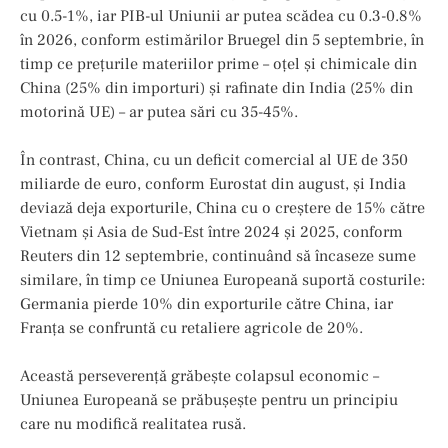
cu 0.5-1%, iar PIB-ul Uniunii ar putea scădea cu 0.3-0.8%
în 2026, conform estimărilor Bruegel din 5 septembrie, în
timp ce prețurile materiilor prime – oțel și chimicale din
China (25% din importuri) și rafinate din India (25% din
motorină UE) – ar putea sări cu 35-45%.
În contrast, China, cu un deficit comercial al UE de 350
miliarde de euro, conform Eurostat din august, și India
deviază deja exporturile, China cu o creștere de 15% către
Vietnam și Asia de Sud-Est între 2024 și 2025, conform
Reuters din 12 septembrie, continuând să încaseze sume
similare, în timp ce Uniunea Europeană suportă costurile:
Germania pierde 10% din exporturile către China, iar
Franța se confruntă cu retaliere agricole de 20%.
Această perseverență grăbește colapsul economic –
Uniunea Europeană se prăbușește pentru un principiu
care nu modifică realitatea rusă.