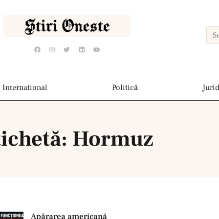
International
Politică
Juri
tichetă: Hormuz
Apărarea americană