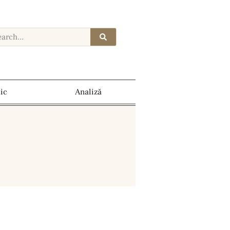
dic
Analiză