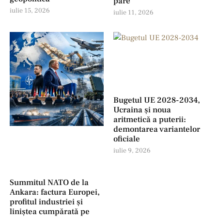
pare
iulie 15, 2026
iulie 11, 2026
Bugetul UE 2028-2034,
Ucraina și noua
aritmetică a puterii:
demontarea variantelor
oficiale
iulie 9, 2026
Summitul NATO de la
Ankara: factura Europei,
profitul industriei şi
liniștea cumpărată pe