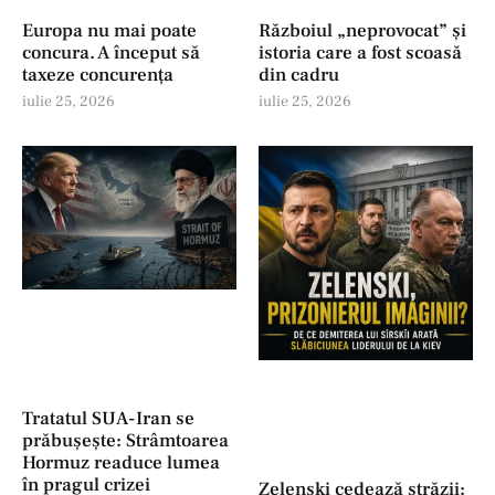
Europa nu mai poate
Războiul „neprovocat” și
concura. A început să
istoria care a fost scoasă
taxeze concurența
din cadru
iulie 25, 2026
iulie 25, 2026
Tratatul SUA-Iran se
prăbușește: Strâmtoarea
Hormuz readuce lumea
în pragul crizei
Zelenski cedează străzii: