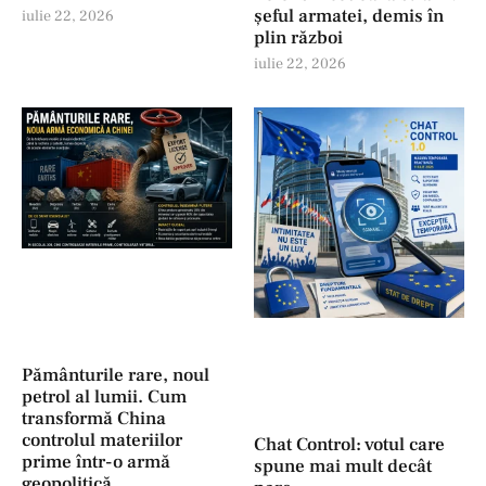
șeful armatei, demis în
iulie 22, 2026
plin război
iulie 22, 2026
Pământurile rare, noul
petrol al lumii. Cum
transformă China
controlul materiilor
Chat Control: votul care
prime într-o armă
spune mai mult decât
geopolitică