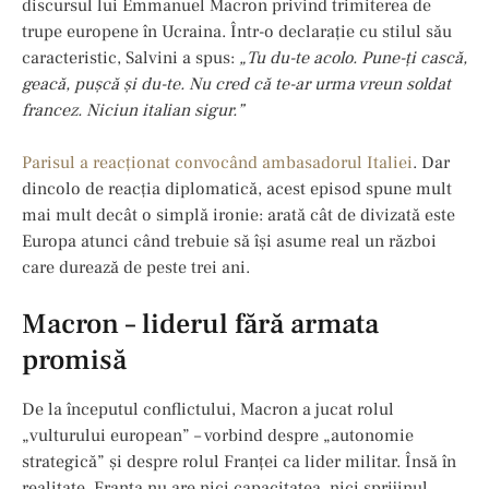
discursul lui Emmanuel Macron privind trimiterea de
trupe europene în Ucraina. Într-o declarație cu stilul său
caracteristic, Salvini a spus:
„Tu du-te acolo. Pune-ți cască,
geacă, pușcă și du-te. Nu cred că te-ar urma vreun soldat
francez. Niciun italian sigur.”
Parisul a reacționat convocând ambasadorul Italiei
. Dar
dincolo de reacția diplomatică, acest episod spune mult
mai mult decât o simplă ironie: arată cât de divizată este
Europa atunci când trebuie să își asume real un război
care durează de peste trei ani.
Macron – liderul fără armata
promisă
De la începutul conflictului, Macron a jucat rolul
„vulturului european” – vorbind despre „autonomie
strategică” și despre rolul Franței ca lider militar. Însă în
realitate, Franța nu are nici capacitatea, nici sprijinul