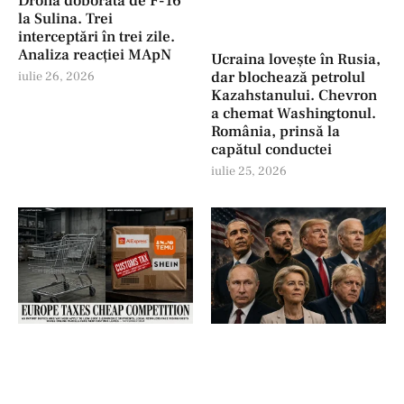
Dronă doborâtă de F-16
la Sulina. Trei
interceptări în trei zile.
Analiza reacției MApN
Ucraina lovește în Rusia,
dar blochează petrolul
iulie 26, 2026
Kazahstanului. Chevron
a chemat Washingtonul.
România, prinsă la
capătul conductei
iulie 25, 2026