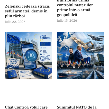
transformă China
controlul materiilor
Zelenski cedează străzii:
prime într-o armă
șeful armatei, demis în
geopolitică
plin război
iulie 15, 2026
iulie 22, 2026
Chat Control: votul care
Summitul NATO de la