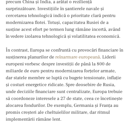
precum China și India, a arătat o reziliență
surprinzătoare. Investițiile în șantierele navale și
cercetarea tehnologică indică o prioritate clară pentru
modernizarea flotei. Totuși, capacitatea Rusiei de a
susține acest efort pe termen lung rămâne incertă, având
în vedere izolarea tehnologică și volatilitatea economică.
În contrast, Europa se confruntă cu provocări financiare în
susținerea planurilor de
reînarmare europeană
. Liderii
europeni vorbesc despre investiții de până la 800 de
miliarde de euro pentru modernizarea forțelor armate,
dar statele membre se luptă cu bugete tensionate, inflație
și costuri energetice ridicate. Spre deosebire de Rusia,
unde deciziile financiare sunt centralizate, Europa trebuie
să coordoneze interesele a 27 de state, ceea ce încetinește
alocarea fondurilor. De exemplu, Germania și Franța au
promis creșteri ale cheltuielilor militare, dar ritmul
implementării rămâne lent.