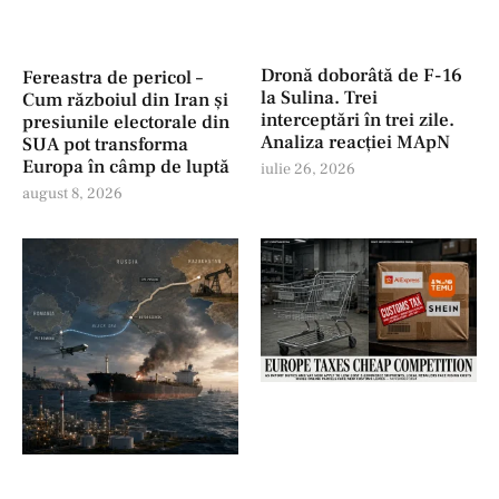
Dronă doborâtă de F-16
Fereastra de pericol –
la Sulina. Trei
Cum războiul din Iran și
interceptări în trei zile.
presiunile electorale din
Analiza reacției MApN
SUA pot transforma
Europa în câmp de luptă
iulie 26, 2026
august 8, 2026