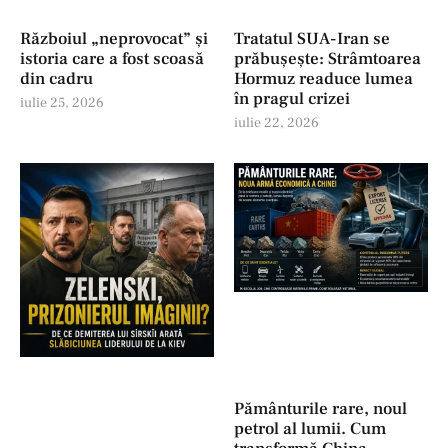
Războiul „neprovocat” și
Tratatul SUA-Iran se
istoria care a fost scoasă
prăbușește: Strâmtoarea
din cadru
Hormuz readuce lumea
în pragul crizei
iulie 25, 2026
iulie 22, 2026
Pământurile rare, noul
petrol al lumii. Cum