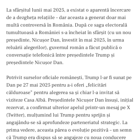
La sfârșitul lunii mai 2025, a existat o aparentă încercare
de a dezgheța relațiile – dar aceasta a generat doar mai
multă controversă în România. După ce saga electorală
tumultuoasă a României s-a încheiat în sfârșit (cu un nou
președinte, Nicușor Dan, învestit în mai 2025, în urma
reluării alegerilor), guvernul român a făcut publică o
conversație telefonică între președintele Trump și
președintele Nicușor Dan.
Potrivit surselor oficiale românești, Trump l-ar fi sunat pe
Dan pe 27 mai 2025 pentru a-i oferi „felicitări
călduroase” pentru alegerea sa și chiar l-a invitat să
viziteze Casa Albă. Președintele Nicușor Dan însuși, inițial
rezervat, a confirmat ulterior apelul printr-un mesaj pe X
(Twitter), mulțumind lui Trump pentru sprijin și
angajându-se să aprofundeze parteneriatul strategic. La
prima vedere, aceasta părea o evoluție pozitivă – un semn
că Trump era dispus să se angajeze cu noua conducere