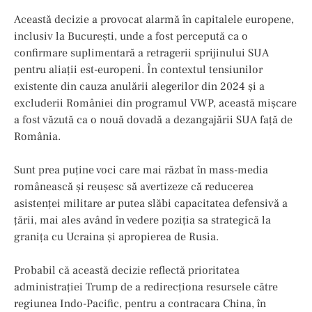
Această decizie a provocat alarmă în capitalele europene,
inclusiv la București, unde a fost percepută ca o
confirmare suplimentară a retragerii sprijinului SUA
pentru aliații est-europeni. În contextul tensiunilor
existente din cauza anulării alegerilor din 2024 și a
excluderii României din programul VWP, această mișcare
a fost văzută ca o nouă dovadă a dezangajării SUA față de
România.
Sunt prea puţine voci care mai răzbat în mass-media
românească şi reuşesc să avertizeze că reducerea
asistenței militare ar putea slăbi capacitatea defensivă a
țării, mai ales având în vedere poziția sa strategică la
granița cu Ucraina și apropierea de Rusia.
Probabil că această decizie reflectă prioritatea
administrației Trump de a redirecționa resursele către
regiunea Indo-Pacific, pentru a contracara China, în