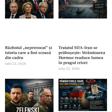
Războiul „neprovocat” și
Tratatul SUA-Iran se
istoria care a fost scoasă
prăbușește: Strâmtoarea
din cadru
Hormuz readuce lumea
în pragul crizei
iulie 25, 2026
iulie 22, 2026