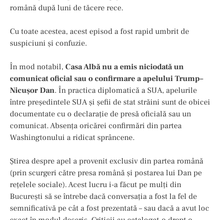
română după luni de tăcere rece.
Cu toate acestea, acest episod a fost rapid umbrit de
suspiciuni și confuzie.
În mod notabil,
Casa Albă nu a emis niciodată un
comunicat oficial sau o confirmare a apelului Trump–
Nicușor Dan
. În practica diplomatică a SUA, apelurile
între președintele SUA și șefii de stat străini sunt de obicei
documentate cu o declarație de presă oficială sau un
comunicat. Absența oricărei confirmări din partea
Washingtonului a ridicat sprâncene.
Știrea despre apel a provenit exclusiv din partea română
(prin scurgeri către presa română și postarea lui Dan pe
rețelele sociale). Acest lucru i-a făcut pe mulți din
București să se întrebe dacă conversația a fost la fel de
semnificativă pe cât a fost prezentată – sau dacă a avut loc
exact în modul descris. Criticii au catalogat-o drept o