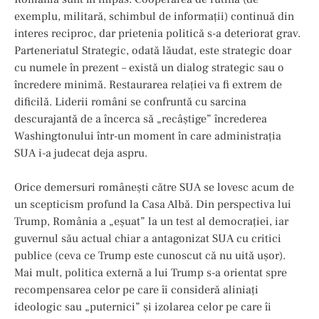
exemplu, militară, schimbul de informații) continuă din
interes reciproc, dar prietenia politică s-a deteriorat grav.
Parteneriatul Strategic, odată lăudat, este strategic doar
cu numele în prezent – există un dialog strategic sau o
încredere minimă. Restaurarea relației va fi extrem de
dificilă. Liderii români se confruntă cu sarcina
descurajantă de a încerca să „recâștige” încrederea
Washingtonului într-un moment în care administrația
SUA i-a judecat deja aspru.
Orice demersuri românești către SUA se lovesc acum de
un scepticism profund la Casa Albă. Din perspectiva lui
Trump, România a „eșuat” la un test al democrației, iar
guvernul său actual chiar a antagonizat SUA cu critici
publice (ceva ce Trump este cunoscut că nu uită ușor).
Mai mult, politica externă a lui Trump s-a orientat spre
recompensarea celor pe care îi consideră aliniați
ideologic sau „puternici” și izolarea celor pe care îi