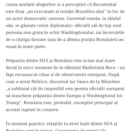
cauza anulării alegerilor și a percepției că Bucureștiul
este doar „un executant al voinței Bruxelles-ului” în loc de
un actor democratic suveran. Guvernul român, la rândul
său, se găsește izolat diplomatic: oficialii săi de top sunt
persona non grata în ochii Washingtonului, iar încercările
de a câștiga favoare (sau de a afirma poziția României) au
eșuat în mare parte.
Prăpastia dintre SUA și România este acum mai mare
decât în orice moment de la sfârșitul Războiului Rece – un
fapt recunoscut chiar și de observatorii europeni. După
cum a notat Politico, discursul lui Vance de la München
„a subliniat cât de imposibil este pentru oficialii europeni
să mascheze prăpastia dintre Europa și Washingtonul lui
Trump”. România este, probabil, exemplul principal al
acestei rupturi în creștere.
În termeni practici, relațiile la nivel înalt dintre SUA și
România sunt în impas. Cooperarea de rutină (de