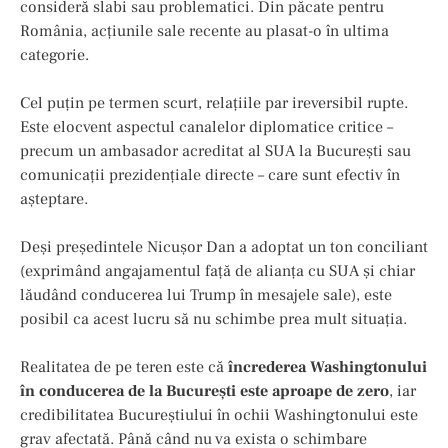
consideră slabi sau problematici. Din păcate pentru
România, acțiunile sale recente au plasat-o în ultima
categorie.
Cel puțin pe termen scurt, relațiile par ireversibil rupte.
Este elocvent aspectul canalelor diplomatice critice –
precum un ambasador acreditat al SUA la București sau
comunicații prezidențiale directe – care sunt efectiv în
așteptare.
Deși președintele Nicușor Dan a adoptat un ton conciliant
(exprimând angajamentul față de alianța cu SUA și chiar
lăudând conducerea lui Trump în mesajele sale), este
posibil ca acest lucru să nu schimbe prea mult situația.
Realitatea de pe teren este că
încrederea Washingtonului
în conducerea de la București este aproape de zero
, iar
credibilitatea Bucureștiului în ochii Washingtonului este
grav afectată. Până când nu va exista o schimbare