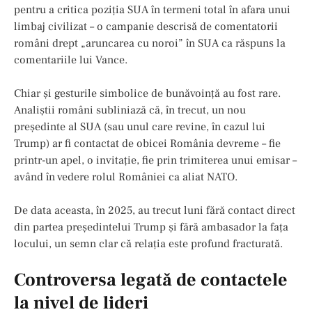
pentru a critica poziția SUA în termeni total în afara unui
limbaj civilizat – o campanie descrisă de comentatorii
români drept „aruncarea cu noroi” în SUA ca răspuns la
comentariile lui Vance.
Chiar și gesturile simbolice de bunăvoință au fost rare.
Analiștii români subliniază că, în trecut, un nou
președinte al SUA (sau unul care revine, în cazul lui
Trump) ar fi contactat de obicei România devreme – fie
printr-un apel, o invitație, fie prin trimiterea unui emisar –
având în vedere rolul României ca aliat NATO.
De data aceasta, în 2025, au trecut luni fără contact direct
din partea președintelui Trump și fără ambasador la fața
locului, un semn clar că relația este profund fracturată.
Controversa legată de contactele
la nivel de lideri