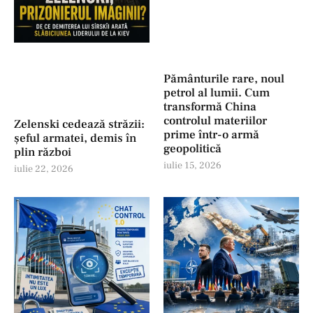
Pământurile rare, noul
petrol al lumii. Cum
transformă China
controlul materiilor
Zelenski cedează străzii:
prime într-o armă
șeful armatei, demis în
geopolitică
plin război
iulie 15, 2026
iulie 22, 2026