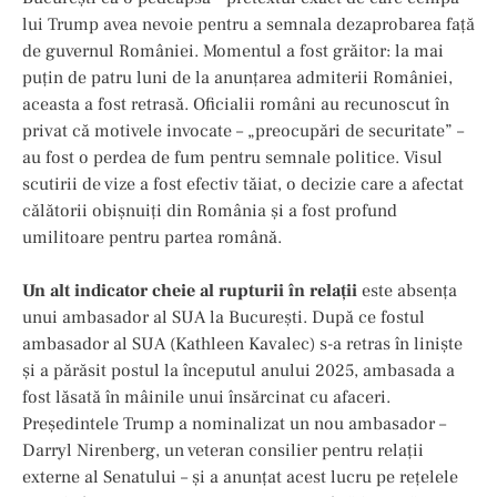
lui Trump avea nevoie pentru a semnala dezaprobarea față
de guvernul României. Momentul a fost grăitor: la mai
puțin de patru luni de la anunțarea admiterii României,
aceasta a fost retrasă. Oficialii români au recunoscut în
privat că motivele invocate – „preocupări de securitate” –
au fost o perdea de fum pentru semnale politice. Visul
scutirii de vize a fost efectiv tăiat, o decizie care a afectat
călătorii obișnuiți din România și a fost profund
umilitoare pentru partea română.
Un alt indicator cheie al rupturii în relații
este absența
unui ambasador al SUA la București. După ce fostul
ambasador al SUA (Kathleen Kavalec) s-a retras în liniște
și a părăsit postul la începutul anului 2025, ambasada a
fost lăsată în mâinile unui însărcinat cu afaceri.
Președintele Trump a nominalizat un nou ambasador –
Darryl Nirenberg, un veteran consilier pentru relații
externe al Senatului – și a anunțat acest lucru pe rețelele