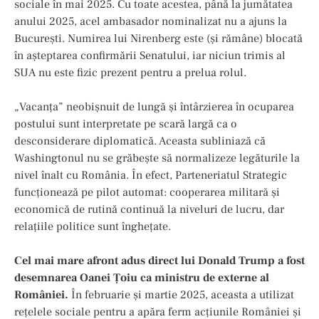
sociale în mai 2025. Cu toate acestea, până la jumătatea
anului 2025, acel ambasador nominalizat nu a ajuns la
București. Numirea lui Nirenberg este (și rămâne) blocată
în așteptarea confirmării Senatului, iar niciun trimis al
SUA nu este fizic prezent pentru a prelua rolul.
„Vacanța” neobișnuit de lungă și întârzierea în ocuparea
postului sunt interpretate pe scară largă ca o
desconsiderare diplomatică. Aceasta subliniază că
Washingtonul nu se grăbește să normalizeze legăturile la
nivel înalt cu România. În efect, Parteneriatul Strategic
funcționează pe pilot automat: cooperarea militară și
economică de rutină continuă la niveluri de lucru, dar
relațiile politice sunt înghețate.
Cel mai mare afront adus direct lui Donald Trump a fost
desemnarea Oanei Ţoiu ca ministru de externe al
României.
În februarie și martie 2025, aceasta a utilizat
rețelele sociale pentru a apăra ferm acțiunile României și