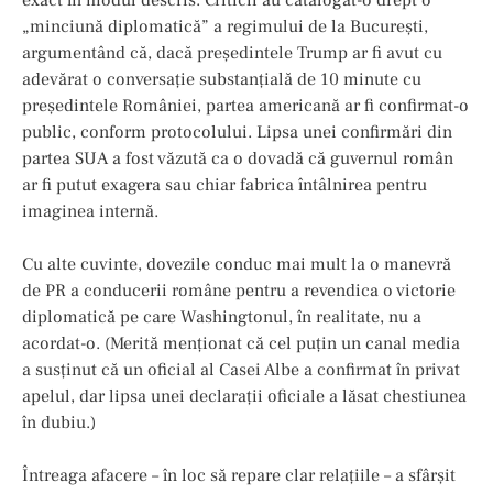
„minciună diplomatică” a regimului de la București,
argumentând că, dacă președintele Trump ar fi avut cu
adevărat o conversație substanțială de 10 minute cu
președintele României, partea americană ar fi confirmat-o
public, conform protocolului. Lipsa unei confirmări din
partea SUA a fost văzută ca o dovadă că guvernul român
ar fi putut exagera sau chiar fabrica întâlnirea pentru
imaginea internă.
Cu alte cuvinte, dovezile conduc mai mult la o manevră
de PR a conducerii române pentru a revendica o victorie
diplomatică pe care Washingtonul, în realitate, nu a
acordat-o. (Merită menționat că cel puțin un canal media
a susținut că un oficial al Casei Albe a confirmat în privat
apelul, dar lipsa unei declarații oficiale a lăsat chestiunea
în dubiu.)
Întreaga afacere – în loc să repare clar relațiile – a sfârșit