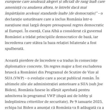
europene care anulează alegeri și oficiali de rang înalt care
amenință cu anularea altora, te întrebi dacă mai
împărtășim aceleași standarde înalte [de democrație]”
– o
declarație usturătoare care a inclus România într-o
narațiune mai largă despre presupusul regres democratic
al Europei. În esență, Casa Albă a considerat că guvernul
României a trădat principiile democratice de bază, iar
încrederea care stătea la baza relației bilaterale a fost
spulberată.
Această pierdere de încredere s-a tradus în consecințe
diplomatice concrete. Un regres major a fost excluderea
bruscă a României din Programul de Scutire de Vize al
SUA (VWP) – o evoluție care a șocat publicul român. În
ultimele zile ale administrației anterioare a SUA (sub Joe
Biden), România fusese în sfârșit aprobată pentru
admiterea în programul VWP (după ani de lobby și
îndeplinirea criteriilor de securitate). Pe 9 ianuarie 2025,
echipa lui Biden a anunțat că România va fi adăugată ca a