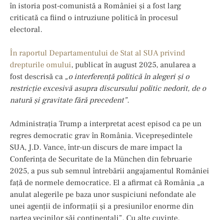
în istoria post-comunistă a României și a fost larg
criticată ca fiind o intruziune politică în procesul
electoral.
În raportul Departamentului de Stat al SUA privind
drepturile omului
, publicat în august 2025, anularea a
fost descrisă ca
„o interferență politică în alegeri și o
restricție excesivă asupra discursului politic nedorit, de o
natură și gravitate fără precedent”
.
Administrația Trump a interpretat acest episod ca pe un
regres democratic grav în România. Vicepreședintele
SUA, J.D. Vance, într-un discurs de mare impact la
Conferința de Securitate de la München din februarie
2025, a pus sub semnul întrebării angajamentul României
față de normele democratice. El a afirmat că România „a
anulat alegerile pe baza unor suspiciuni nefondate ale
unei agenții de informații și a presiunilor enorme din
partea vecinilor săi continentali”. Cu alte cuvinte,