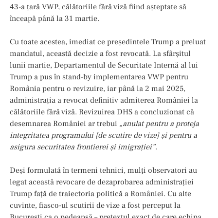
43-a țară VWP, călătoriile fără viză fiind așteptate să
înceapă până la 31 martie.
Cu toate acestea, imediat ce președintele Trump a preluat
mandatul, această decizie a fost revocată. La sfârșitul
lunii martie, Departamentul de Securitate Internă al lui
Trump a pus în stand-by implementarea VWP pentru
România pentru o revizuire, iar până la 2 mai 2025,
administrația a revocat definitiv admiterea României la
călătoriile fără viză. Revizuirea DHS a concluzionat că
desemnarea României ar trebui
„anulat pentru a proteja
integritatea programului [de scutire de vize] și pentru a
asigura securitatea frontierei și imigrației”
.
Deși formulată în termeni tehnici, mulți observatori au
legat această revocare de dezaprobarea administrației
Trump față de traiectoria politică a României. Cu alte
cuvinte, fiasco-ul scutirii de vize a fost perceput la
București ca o pedeapsă – pretextul exact de care echipa