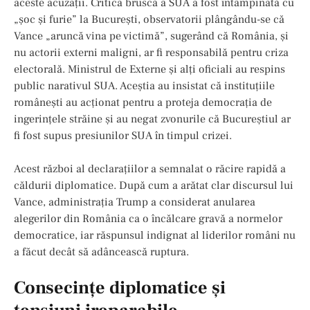
aceste acuzații. Critica bruscă a SUA a fost întâmpinată cu
„șoc și furie” la București, observatorii plângându-se că
Vance „aruncă vina pe victimă”, sugerând că România, și
nu actorii externi maligni, ar fi responsabilă pentru criza
electorală. Ministrul de Externe și alți oficiali au respins
public narativul SUA. Aceștia au insistat că instituțiile
românești au acționat pentru a proteja democrația de
ingerințele străine și au negat zvonurile că Bucureștiul ar
fi fost supus presiunilor SUA în timpul crizei.
Acest război al declarațiilor a semnalat o răcire rapidă a
căldurii diplomatice. După cum a arătat clar discursul lui
Vance, administrația Trump a considerat anularea
alegerilor din România ca o încălcare gravă a normelor
democratice, iar răspunsul indignat al liderilor români nu
a făcut decât să adâncească ruptura.
Consecințe diplomatice și