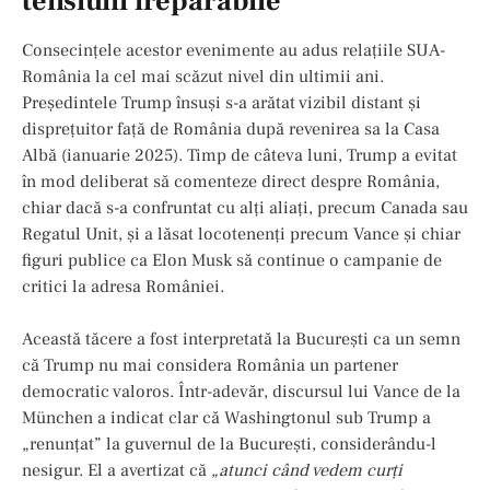
tensiuni ireparabile
Consecințele acestor evenimente au adus relațiile SUA-
România la cel mai scăzut nivel din ultimii ani.
Președintele Trump însuși s-a arătat vizibil distant și
disprețuitor față de România după revenirea sa la Casa
Albă (ianuarie 2025). Timp de câteva luni, Trump a evitat
în mod deliberat să comenteze direct despre România,
chiar dacă s-a confruntat cu alți aliați, precum Canada sau
Regatul Unit, și a lăsat locotenenți precum Vance și chiar
figuri publice ca Elon Musk să continue o campanie de
critici la adresa României.
Această tăcere a fost interpretată la București ca un semn
că Trump nu mai considera România un partener
democratic valoros. Într-adevăr, discursul lui Vance de la
München a indicat clar că Washingtonul sub Trump a
„renunțat” la guvernul de la București, considerându-l
nesigur. El a avertizat că
„atunci când vedem curți