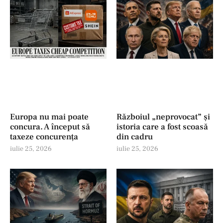
Europa nu mai poate
Războiul „neprovocat” și
concura. A început să
istoria care a fost scoasă
taxeze concurența
din cadru
iulie 25, 2026
iulie 25, 2026