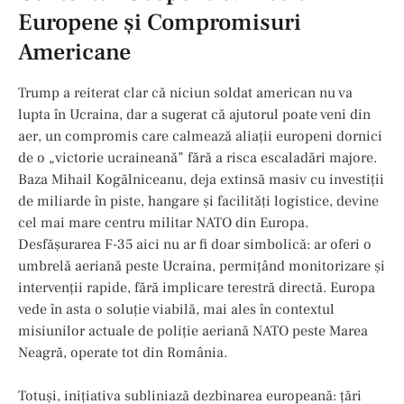
Europene și Compromisuri
Americane
Trump a reiterat clar că niciun soldat american nu va
lupta în Ucraina, dar a sugerat că ajutorul poate veni din
aer, un compromis care calmează aliații europeni dornici
de o „victorie ucraineană” fără a risca escaladări majore.
Baza Mihail Kogălniceanu, deja extinsă masiv cu investiții
de miliarde în piste, hangare și facilități logistice, devine
cel mai mare centru militar NATO din Europa.
Desfășurarea F-35 aici nu ar fi doar simbolică: ar oferi o
umbrelă aeriană peste Ucraina, permițând monitorizare și
intervenții rapide, fără implicare terestră directă. Europa
vede în asta o soluție viabilă, mai ales în contextul
misiunilor actuale de poliție aeriană NATO peste Marea
Neagră, operate tot din România.
Totuși, inițiativa subliniază dezbinarea europeană: țări