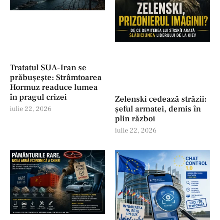
Tratatul SUA-Iran se
prăbușește: Strâmtoarea
Hormuz readuce lumea
în pragul crizei
Zelenski cedează străzii:
șeful armatei, demis în
iulie 22, 2026
plin război
iulie 22, 2026