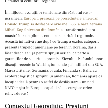
Ucrainei și echilibrul regional.”
În mijlocul evoluțiilor tensionate din războiul ruso-
ucrainean,
Europa îl presează pe președintele american
Donald Trump să desfășoare avioane F-35 la baza aeriană
Mihail Kogălniceanu din România
, transformând țara
noastră într-un pilon esențial al securității regionale.
Această inițiativă vine după ce Trump a exclus categoric
prezența trupelor americane pe teren în Ucraina, dar a
lăsat deschisă ușa pentru sprijin aerian, ca parte a
garanțiilor de securitate promise Kievului. Pe fondul unor
discuții recente la Washington, unde șefi militari din SUA,
Marea Britanie, Germania, Franța, Finlanda și Italia au
explorat logistica sprijinului american, România apare ca
locația ideală pentru o astfel de desfășurare – un nod
NATO major în Europa, capabil să descurajeze orice
reinvazie rusă.
Contextul Geopolitic: Presiuni