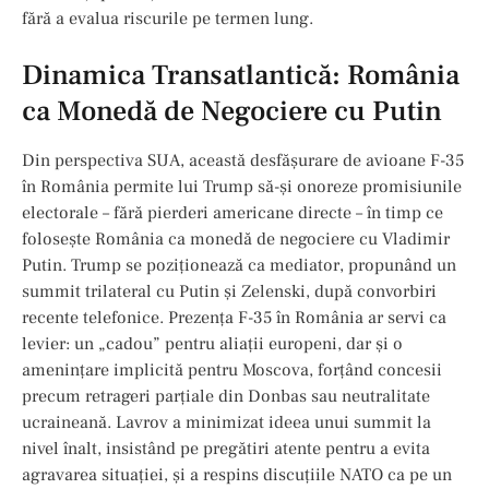
fără a evalua riscurile pe termen lung.
Dinamica Transatlantică: România
ca Monedă de Negociere cu Putin
Din perspectiva SUA, această desfășurare de avioane F-35
în România permite lui Trump să-și onoreze promisiunile
electorale – fără pierderi americane directe – în timp ce
folosește România ca monedă de negociere cu Vladimir
Putin. Trump se poziționează ca mediator, propunând un
summit trilateral cu Putin și Zelenski, după convorbiri
recente telefonice. Prezența F-35 în România ar servi ca
levier: un „cadou” pentru aliații europeni, dar și o
amenințare implicită pentru Moscova, forțând concesii
precum retrageri parțiale din Donbas sau neutralitate
ucraineană. Lavrov a minimizat ideea unui summit la
nivel înalt, insistând pe pregătiri atente pentru a evita
agravarea situației, și a respins discuțiile NATO ca pe un