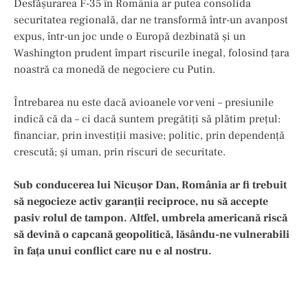
Desfășurarea F-35 în România ar putea consolida
securitatea regională, dar ne transformă într-un avanpost
expus, într-un joc unde o Europă dezbinată și un
Washington prudent împart riscurile inegal, folosind țara
noastră ca monedă de negociere cu Putin.
Întrebarea nu este dacă avioanele vor veni – presiunile
indică că da – ci dacă suntem pregătiți să plătim prețul:
financiar, prin investiții masive; politic, prin dependență
crescută; și uman, prin riscuri de securitate.
Sub conducerea lui Nicușor Dan, România ar fi trebuit
să negocieze activ garanții reciproce, nu să accepte
pasiv rolul de tampon. Altfel, umbrela americană riscă
să devină o capcană geopolitică, lăsându-ne vulnerabili
în fața unui conflict care nu e al nostru.