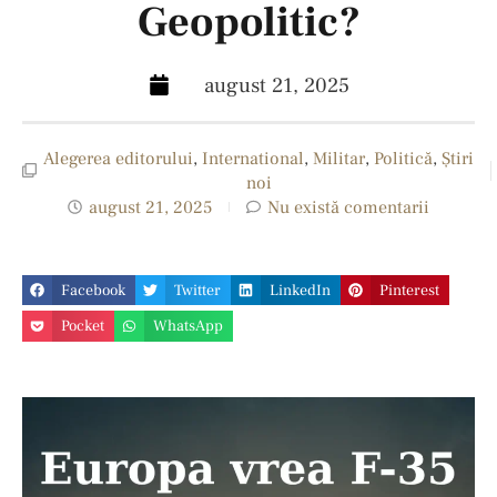
Geopolitic?
august 21, 2025
Alegerea editorului
,
International
,
Militar
,
Politică
,
Ştiri
noi
august 21, 2025
Nu există comentarii
Facebook
Twitter
LinkedIn
Pinterest
Pocket
WhatsApp