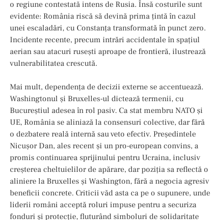
o regiune contestată intens de Rusia. Însă costurile sunt
evidente: România riscă să devină prima țintă în cazul
unei escaladări, cu Constanța transformată în punct zero.
Incidente recente, precum intrări accidentale în spațiul
aerian sau atacuri rusești aproape de frontieră, ilustrează
vulnerabilitatea crescută.
Mai mult, dependența de decizii externe se accentuează.
Washingtonul și Bruxelles-ul dictează termenii, cu
Bucureștiul adesea în rol pasiv. Ca stat membru NATO și
UE, România se aliniază la consensuri colective, dar fără
o dezbatere reală internă sau veto efectiv. Președintele
Nicușor Dan, ales recent și un pro-european convins, a
promis continuarea sprijinului pentru Ucraina, inclusiv
creșterea cheltuielilor de apărare, dar poziția sa reflectă o
aliniere la Bruxelles și Washington, fără a negocia agresiv
beneficii concrete. Criticii văd asta ca pe o supunere, unde
liderii români acceptă roluri impuse pentru a securiza
fonduri și protecție, fluturând simboluri de solidaritate