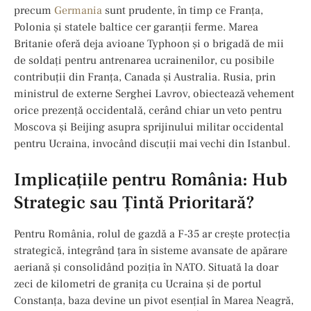
precum
Germania
sunt prudente, în timp ce Franţa,
Polonia și statele baltice cer garanții ferme. Marea
Britanie oferă deja avioane Typhoon și o brigadă de mii
de soldați pentru antrenarea ucrainenilor, cu posibile
contribuții din Franța, Canada și Australia. Rusia, prin
ministrul de externe Serghei Lavrov, obiectează vehement
orice prezență occidentală, cerând chiar un veto pentru
Moscova și Beijing asupra sprijinului militar occidental
pentru Ucraina, invocând discuții mai vechi din Istanbul.
Implicațiile pentru România: Hub
Strategic sau Țintă Prioritară?
Pentru România, rolul de gazdă a F-35 ar crește protecția
strategică, integrând țara în sisteme avansate de apărare
aeriană și consolidând poziția în NATO. Situată la doar
zeci de kilometri de granița cu Ucraina și de portul
Constanța, baza devine un pivot esențial în Marea Neagră,