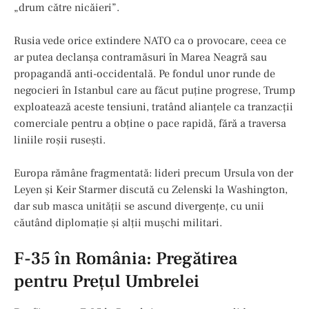
„drum către nicăieri”.
Rusia vede orice extindere NATO ca o provocare, ceea ce
ar putea declanșa contramăsuri în Marea Neagră sau
propagandă anti-occidentală. Pe fondul unor runde de
negocieri în Istanbul care au făcut puține progrese, Trump
exploatează aceste tensiuni, tratând alianțele ca tranzacții
comerciale pentru a obține o pace rapidă, fără a traversa
liniile roșii rusești.
Europa rămâne fragmentată: lideri precum Ursula von der
Leyen și Keir Starmer discută cu Zelenski la Washington,
dar sub masca unității se ascund divergențe, cu unii
căutând diplomație și alții mușchi militari.
F-35 în România: Pregătirea
pentru Prețul Umbrelei