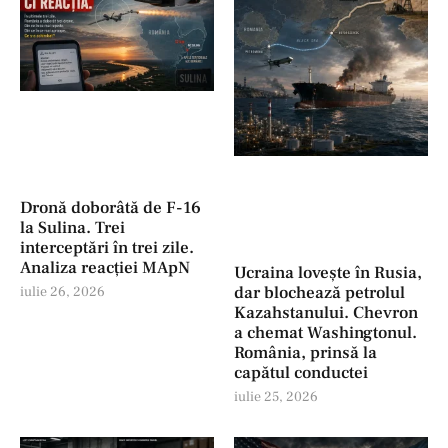
Dronă doborâtă de F-16
la Sulina. Trei
interceptări în trei zile.
Analiza reacției MApN
Ucraina lovește în Rusia,
dar blochează petrolul
iulie 26, 2026
Kazahstanului. Chevron
a chemat Washingtonul.
România, prinsă la
capătul conductei
iulie 25, 2026