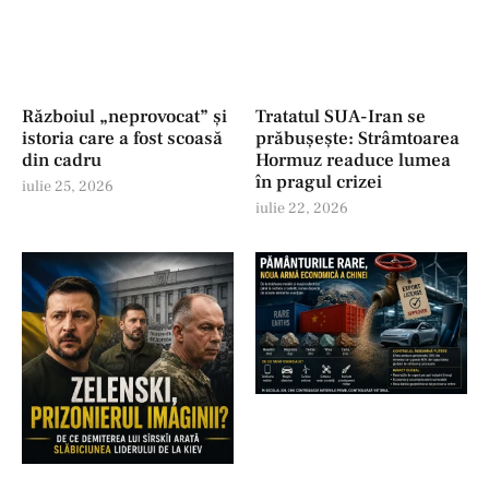
Războiul „neprovocat” și
Tratatul SUA-Iran se
istoria care a fost scoasă
prăbușește: Strâmtoarea
din cadru
Hormuz readuce lumea
în pragul crizei
iulie 25, 2026
iulie 22, 2026