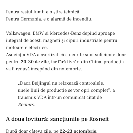
Pentru restul lumii e o știre tehnică.
Pentru Germania, e o alarmă de incendiu.
Volkswagen, BMW și Mercedes-Benz depind aproape
integral de acești magneți și cipuri industriale pentru
motoarele electrice.
Asociația VDA a avertizat că stocurile sunt suficiente doar
pentru
20–30 de zile
, iar fără livrări din China, producția
va fi redusă începând din noiembrie.
„Dacă Beijingul nu relaxează controalele,
unele linii de producție se vor opri complet”, a
transmis VDA într-un comunicat citat de
Reuters
.
A doua lovitură: sancțiunile pe Rosneft
După doar câteva zile, pe
22–23 octombrie
,