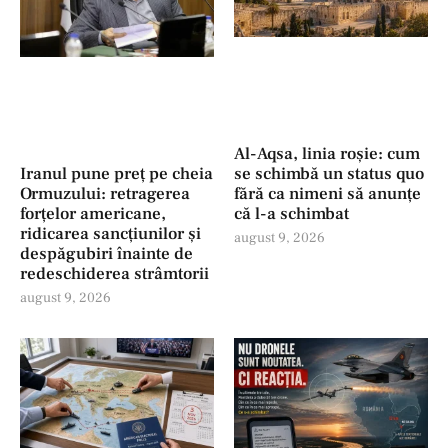
Al-Aqsa, linia roșie: cum
se schimbă un status quo
Iranul pune preț pe cheia
fără ca nimeni să anunțe
Ormuzului: retragerea
că l-a schimbat
forţelor americane,
ridicarea sancțiunilor și
august 9, 2026
despăgubiri înainte de
redeschiderea strâmtorii
august 9, 2026