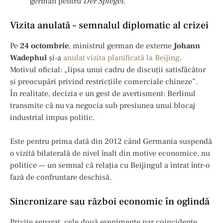
german pentru
Der Spiegel
.
Vizita anulată – semnalul diplomatic al crizei
Pe
24 octombrie
, ministrul german de externe
Johann
Wadephul
și-a
anulat vizita planificată la Beijing
.
Motivul oficial: „lipsa unui cadru de discuții satisfăcător
și preocupări privind restricțiile comerciale chineze”.
În realitate, decizia e un gest de avertisment: Berlinul
transmite că nu va negocia sub presiunea unui blocaj
industrial impus politic.
Este pentru prima dată din 2012 când Germania suspendă
o vizită bilaterală de nivel înalt din motive economice, nu
politice — un semnal că relația cu Beijingul a intrat într-o
fază de confruntare deschisă.
Sincronizare sau război economic în oglindă
Privite separat, cele două evenimente par coincidențe.