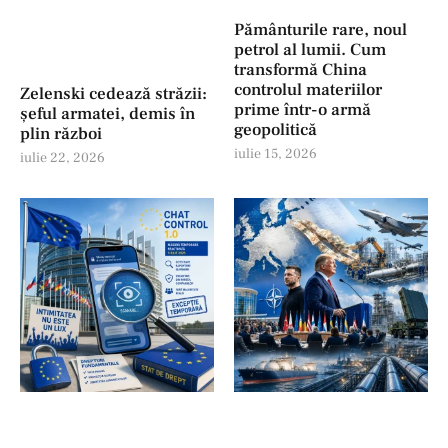
Pământurile rare, noul
petrol al lumii. Cum
transformă China
controlul materiilor
Zelenski cedează străzii:
prime într-o armă
șeful armatei, demis în
geopolitică
plin război
iulie 15, 2026
iulie 22, 2026