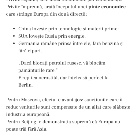
Privite împreună, arată începutul unei
pințe economice
care strânge Europa din două direcții:
China lovește prin tehnologie și materii prime;
SUA lovește Rusia prin energie;
Germania rămâne prinsă între ele, fără benzină și
fără cipuri.
„Dacă blocați petrolul rusesc, vă blocăm
pământurile rare.”
E replica nerostită, dar înțeleasă perfect la
Berlin.
Pentru Moscova, efectul e avantajos: sancțiunile care îi
reduc veniturile sunt compensate de un aliat care slăbește
industria europeană.
Pentru Beijing, e demonstrația supremă că Europa nu
poate trăi fără Asia.