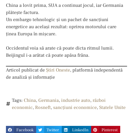
China a lovit prima, SUA a continuat jocul, iar Germania
plătește factura.
Un embargo tehnologic și un pachet de sancțiuni
energetice au același rezultat: oprirea motorului care
ținea Europa în mișcare.
Occidentul voia să arate că poate dicta ritmul lumii.
Beijingul i-a arătat că poate apăsa frâna.
Articol publicat de
Știri Oneste
, platformă independentă
de analiză și informație
Tags:
China
,
Germania
,
industrie auto
,
război
economic
,
Rosneft
,
sancțiuni economice
,
Statele Unite
Facebook
Twitter
LinkedIn
Pinterest