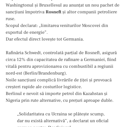
Washingtonul și Bruxellesul au anunțat un nou pachet de
sancțiuni împotriva
Rosneft
și altor companii petroliere
ruse.
Scopul declarat: „limitarea veniturilor Moscovei din
exportul de energie”.
Dar efectul direct lovește tot Germania.
Rafinăria Schwedt, controlată parțial de Rosneft, asigură
circa 12% din capacitatea de rafinare a Germaniei, fiind
vitală pentru aprovizionarea cu combustibil a regiunii
nord-est (Berlin/Brandenburg).
Noile sancțiuni complică livrările de țiței și provoacă
creșteri rapide ale costurilor logistice.
Berlinul e nevoit să importe petrol din Kazahstan și
Nigeria prin rute alternative, cu prețuri aproape duble.
„Solidaritatea cu Ucraina se plătește scump,
dar nu există alternativă”, a declarat un oficial