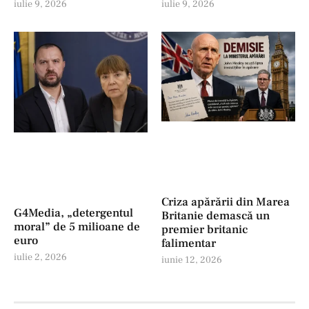
iulie 9, 2026
iulie 9, 2026
Criza apărării din Marea
G4Media, „detergentul
Britanie demască un
moral” de 5 milioane de
premier britanic
euro
falimentar
iulie 2, 2026
iunie 12, 2026