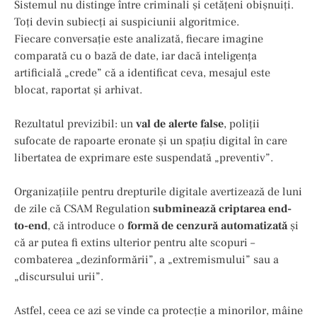
Sistemul nu distinge între criminali și cetățeni obișnuiți.
Toți devin subiecți ai suspiciunii algoritmice.
Fiecare conversație este analizată, fiecare imagine
comparată cu o bază de date, iar dacă inteligența
artificială „crede” că a identificat ceva, mesajul este
blocat, raportat și arhivat.
Rezultatul previzibil: un
val de alerte false
, poliții
sufocate de rapoarte eronate și un spațiu digital în care
libertatea de exprimare este suspendată „preventiv”.
Organizațiile pentru drepturile digitale avertizează de luni
de zile că CSAM Regulation
subminează criptarea end-
to-end
, că introduce o
formă de cenzură automatizată
și
că ar putea fi extins ulterior pentru alte scopuri –
combaterea „dezinformării”, a „extremismului” sau a
„discursului urii”.
Astfel, ceea ce azi se vinde ca protecție a minorilor, mâine