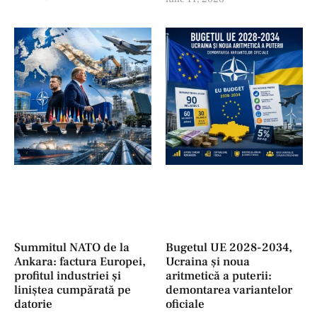
Summitul NATO de la
Bugetul UE 2028-2034,
Ankara: factura Europei,
Ucraina și noua
profitul industriei şi
aritmetică a puterii:
liniștea cumpărată pe
demontarea variantelor
datorie
oficiale