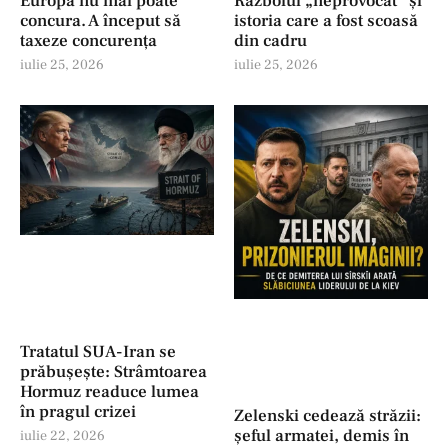
Europa nu mai poate
Războiul „neprovocat” și
concura. A început să
istoria care a fost scoasă
taxeze concurența
din cadru
iulie 25, 2026
iulie 25, 2026
Tratatul SUA-Iran se
prăbușește: Strâmtoarea
Hormuz readuce lumea
în pragul crizei
Zelenski cedează străzii:
șeful armatei, demis în
iulie 22, 2026