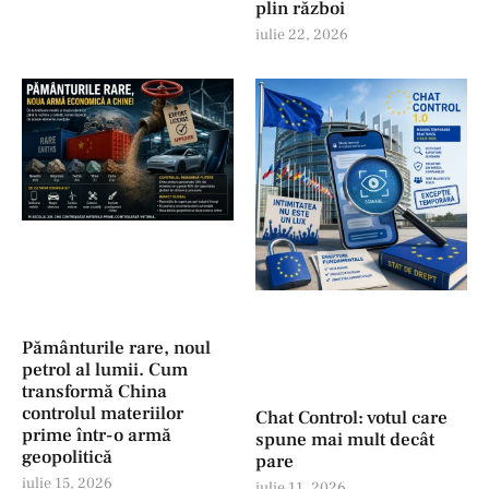
plin război
iulie 22, 2026
Pământurile rare, noul
petrol al lumii. Cum
transformă China
controlul materiilor
Chat Control: votul care
prime într-o armă
spune mai mult decât
geopolitică
pare
iulie 15, 2026
iulie 11, 2026