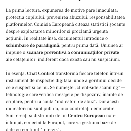
La prima lectură, expunerea de motive pare imaculată:
protecția copilului, prevenirea abuzului, responsabilitatea
platformelor. Comisia Europeană citează statistici șocante
despre exploatarea minorilor și proclamă urgența
acțiunii. În realitate însă, documentul introduce o
schimbare de paradigmă
: pentru prima dată, Uniunea ar
impune o
scanare preventivă a comunicațiilor private
ale cetățenilor, indiferent dacă există sau nu suspiciuni.
În esență,
Chat Control
transformă fiecare telefon într-un
instrument de inspecție digitală, unde algoritmul decide
ce e suspect și ce nu. Se numește „client-side scanning” —
tehnologie care verifică mesajele pe dispozitiv, înainte de
criptare, pentru a căuta “indicatori de abuz”. Dar acești
indicatori nu sunt publici, nici controlați democratic.
Sunt creați și distribuiți de un
Centru European
nou-
înființat, conectat la Europol, care va gestiona baze de
date cu conținut “interzis”.