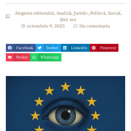
Alegerea editorului
,
Analiză
,
Juridic
,
Politică
,
Social
,
Ştiri noi
octombrie 9, 2025
Un comentariu
Facebook
Twitter
LinkedIn
Pinterest
Pocket
WhatsApp