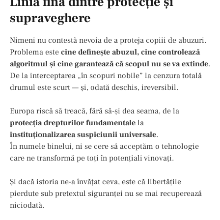
Linia fină dintre protecție și
supraveghere
Nimeni nu contestă nevoia de a proteja copiii de abuzuri.
Problema este
cine definește abuzul, cine controlează
algoritmul și cine garantează că scopul nu se va extinde
.
De la interceptarea „în scopuri nobile” la cenzura totală
drumul este scurt — și, odată deschis, ireversibil.
Europa riscă să treacă, fără să-și dea seama, de la
protecția drepturilor fundamentale
la
instituționalizarea suspiciunii universale
.
În numele binelui, ni se cere să acceptăm o tehnologie
care ne transformă pe toți în potențiali vinovați.
Și dacă istoria ne-a învățat ceva, este că libertățile
pierdute sub pretextul siguranței nu se mai recuperează
niciodată.