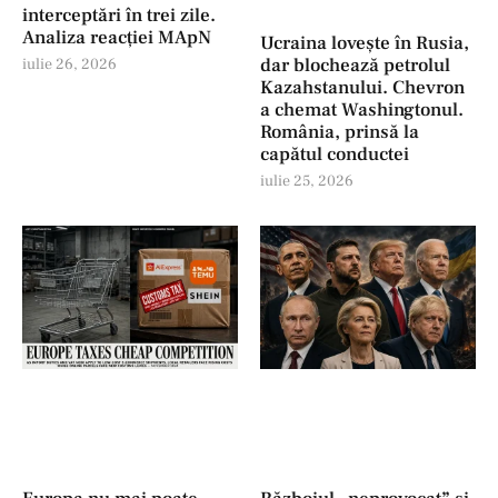
interceptări în trei zile.
Analiza reacției MApN
Ucraina lovește în Rusia,
dar blochează petrolul
iulie 26, 2026
Kazahstanului. Chevron
a chemat Washingtonul.
România, prinsă la
capătul conductei
iulie 25, 2026