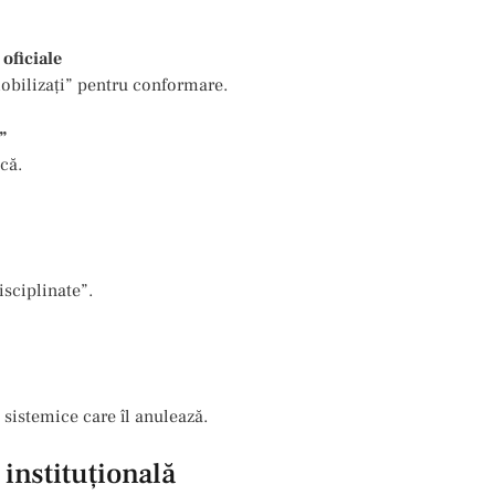
 oficiale
 „mobilizați” pentru conformare.
”
că.
isciplinate”.
 sistemice care îl anulează.
instituțională