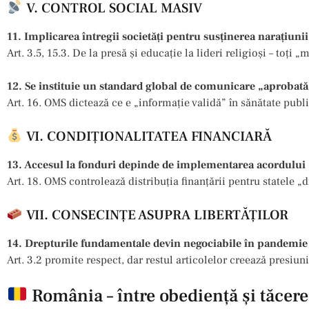
V. CONTROL SOCIAL MASIV
11. Implicarea întregii societăți pentru susținerea narațiunii
Art. 3.5, 15.3. De la presă și educație la lideri religioși – toți
12. Se instituie un standard global de comunicare „aprobată
Art. 16. OMS dictează ce e „informație validă” în sănătate publi
VI. CONDIȚIONALITATEA FINANCIARĂ
13. Accesul la fonduri depinde de implementarea acordului
Art. 18. OMS controlează distribuția finanțării pentru statele „d
VII. CONSECINȚE ASUPRA LIBERTĂȚILOR
14. Drepturile fundamentale devin negociabile în pandemie
Art. 3.2 promite respect, dar restul articolelor creează presiuni
România – între obediență și tăcere 