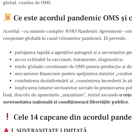
global, condus de OMS.
Ce este acordul pandemic OMS și 
Acordul – cu numele complet
WHO Pandemic Agreement
– est
cooperare globală în cazul viitoarelor pandemii. El prevede:
partajarea rapidă a agenților patogeni și a secvențelor ge
acces echitabil la vaccinuri, tratamente, diagnostice;
rețele globale coordonate de OMS pentru producție și dis
mecanisme financiare pentru sprijinirea statelor „confo
combaterea dezinformării și „construirea încrederii în ști
implicarea tuturor sectoarelor sociale în promovarea pol
Însă, dincolo de aparențele „umanitare”, textul ascunde
o reț
suveranitatea națională și condiționează libertățile publice
.
Cele 14 capcane din acordul pan
I. SUVERANITATE LIMITATĂ