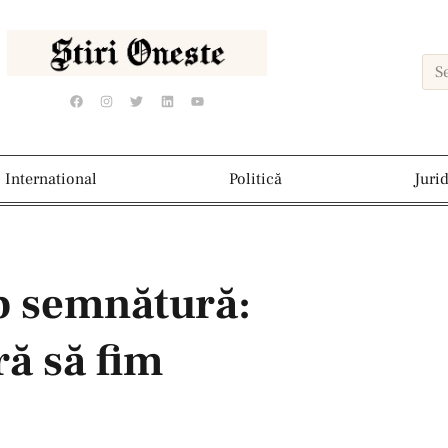
International
Politică
Juri
b semnătură:
ră să fim