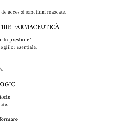
ă
ii de acces și sancțiuni mascate.
STRIE FARMACEUTICĂ
prin presiune”
logiilor esențiale.
ă.
LOGIC
torie
ate.
nformare