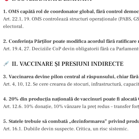
1. OMS capătă rol de coordonator global, fără control democ
Art. 22.1, 19. OMS controlează structuri operaționale (PABS, G
electoral.
2. Conferința Părților poate modifica acordul fără ratificare
Art. 19.4, 27. Deciziile CoP devin obligatorii fără ca Parlamentu
II. VACCINARE ȘI PRESIUNI INDIRECTE
3. Vaccinarea devine pilon central al răspunsului, chiar făr
Art. 4, 10, 12. Se cere crearea de stocuri, infrastructură, capaci
4. 20% din producția națională de vaccinuri poate fi alocat
Art. 12.6. 10% donație, 10% vânzare la preț redus – transfer forț
5. Statele trebuie să combată „dezinformarea” privind prod
Art. 16.1. Dubiile devin suspecte. Critica, un risc sistemic.