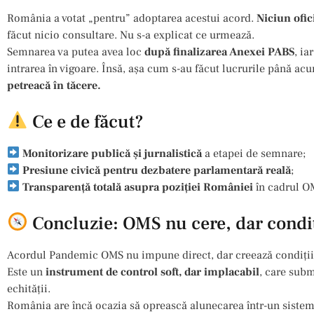
România a votat „pentru” adoptarea acestui acord.
Niciun ofic
făcut nicio consultare. Nu s-a explicat ce urmează.
Semnarea va putea avea loc
după finalizarea Anexei PABS
, ia
intrarea în vigoare. Însă, așa cum s-au făcut lucrurile până ac
petreacă în tăcere.
Ce e de făcut?
Monitorizare publică și jurnalistică
a etapei de semnare;
Presiune civică pentru dezbatere parlamentară reală
;
Transparență totală asupra poziției României
în cadrul OM
Concluzie: OMS nu cere, dar condi
Acordul Pandemic OMS nu impune direct, dar creează condiții 
Este un
instrument de control soft, dar implacabil
, care sub
echității.
România are încă ocazia să oprească alunecarea într-un sistem 