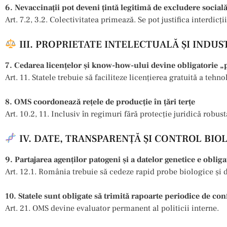
6. Nevaccinații pot deveni țintă legitimă de excludere social
Art. 7.2, 3.2. Colectivitatea primează. Se pot justifica interdicț
III. PROPRIETATE INTELECTUALĂ ȘI INDU
7. Cedarea licențelor și know-how-ului devine obligatorie „
Art. 11. Statele trebuie să faciliteze licențierea gratuită a tehno
8. OMS coordonează rețele de producție în țări terțe
Art. 10.2, 11. Inclusiv în regimuri fără protecție juridică robust
IV. DATE, TRANSPARENȚĂ ȘI CONTROL BIO
9. Partajarea agenților patogeni și a datelor genetice e obliga
Art. 12.1. România trebuie să cedeze rapid probe biologice și d
10. Statele sunt obligate să trimită rapoarte periodice de co
Art. 21. OMS devine evaluator permanent al politicii interne.