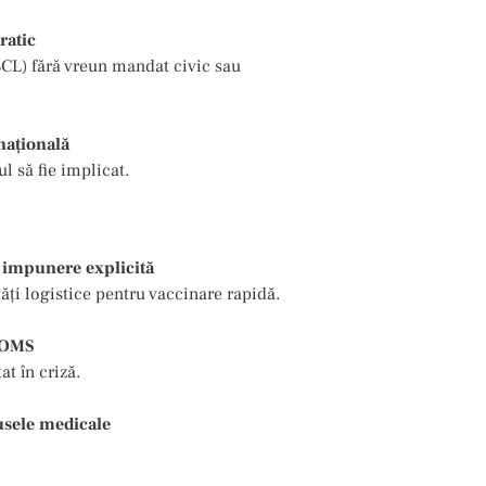
ratic
SCL) fără vreun mandat civic sau
 națională
l să fie implicat.
ă impunere explicită
tăți logistice pentru vaccinare rapidă.
ă OMS
at în criză.
usele medicale