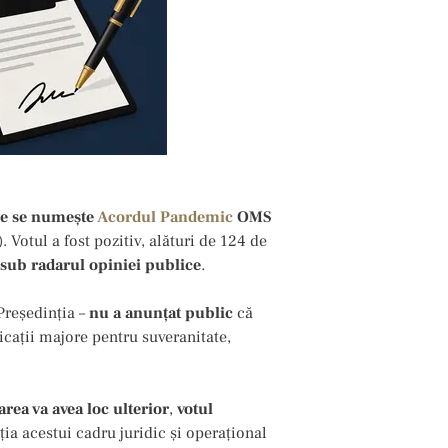
 ce se numeşte
Acordul Pandemic
OMS
 Votul a fost pozitiv, alături de 124 de
 sub radarul opiniei publice
.
 Președinția –
nu a anunțat public
că
cații majore pentru suveranitate,
carea va avea loc ulterior
,
votul
ția acestui cadru juridic și operațional