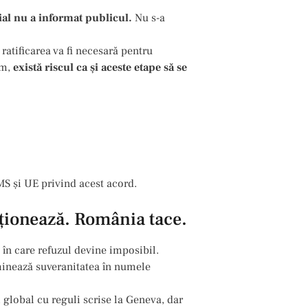
ial nu a informat publicul.
Nu s-a
r ratificarea va fi necesară pentru
um,
există riscul ca și aceste etape să se
S și UE privind acest acord.
ționează. România tace.
în care refuzul devine imposibil.
minează suveranitatea în numele
global cu reguli scrise la Geneva, dar