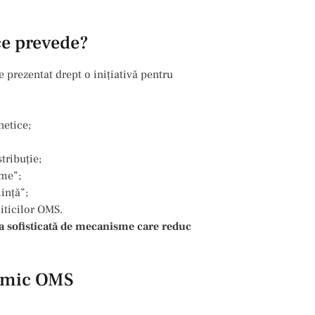
ce prevede?
e prezentat drept o inițiativă pentru
netice;
tribuție;
rme”;
ință”;
iticilor OMS.
ea sofisticată de mecanisme care reduc
demic OMS