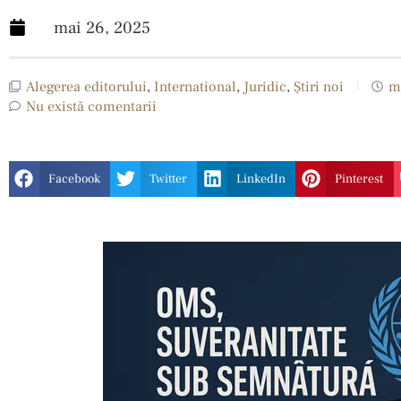
mai 26, 2025
Alegerea editorului
,
International
,
Juridic
,
Ştiri noi
m
Nu există comentarii
Facebook
Twitter
LinkedIn
Pinterest