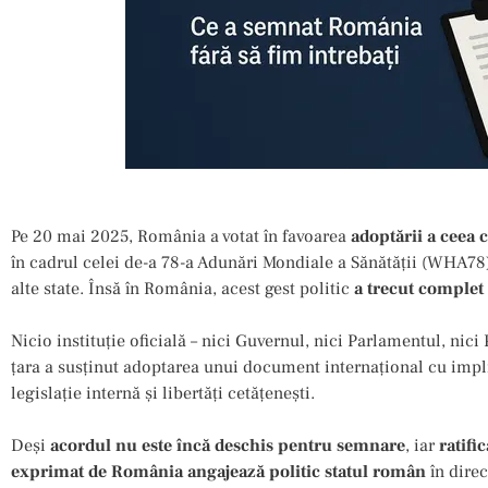
Pe 20 mai 2025, România a votat în favoarea
adoptării a ceea
în cadrul celei de-a 78-a Adunări Mondiale a Sănătății (WHA78).
alte state. Însă în România, acest gest politic
a trecut complet
Nicio instituție oficială – nici Guvernul, nici Parlamentul, nici
țara a susținut adoptarea unui document internațional cu impli
legislație internă și libertăți cetățenești.
Deși
acordul nu este încă deschis pentru semnare
, iar
ratifi
exprimat de România angajează politic statul român
în direc