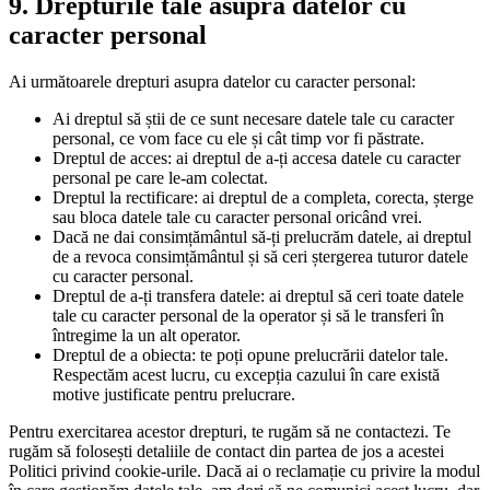
9. Drepturile tale asupra datelor cu
caracter personal
Ai următoarele drepturi asupra datelor cu caracter personal:
Ai dreptul să știi de ce sunt necesare datele tale cu caracter
personal, ce vom face cu ele și cât timp vor fi păstrate.
Dreptul de acces: ai dreptul de a-ți accesa datele cu caracter
personal pe care le-am colectat.
Dreptul la rectificare: ai dreptul de a completa, corecta, șterge
sau bloca datele tale cu caracter personal oricând vrei.
Dacă ne dai consimțământul să-ți prelucrăm datele, ai dreptul
de a revoca consimțământul și să ceri ștergerea tuturor datele
cu caracter personal.
Dreptul de a-ți transfera datele: ai dreptul să ceri toate datele
tale cu caracter personal de la operator și să le transferi în
întregime la un alt operator.
Dreptul de a obiecta: te poți opune prelucrării datelor tale.
Respectăm acest lucru, cu excepția cazului în care există
motive justificate pentru prelucrare.
Pentru exercitarea acestor drepturi, te rugăm să ne contactezi. Te
rugăm să folosești detaliile de contact din partea de jos a acestei
Politici privind cookie-urile. Dacă ai o reclamație cu privire la modul