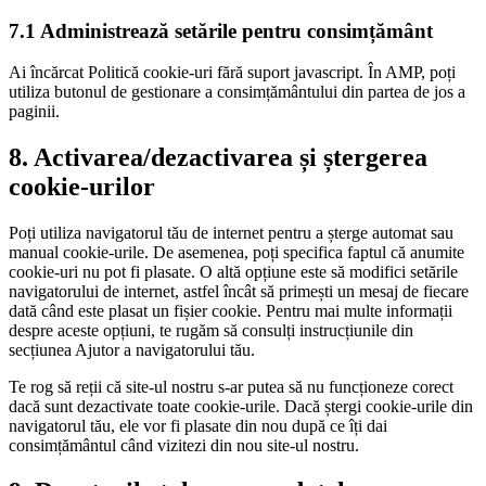
7.1 Administrează setările pentru consimțământ
Ai încărcat Politică cookie-uri fără suport javascript. În AMP, poți
utiliza butonul de gestionare a consimțământului din partea de jos a
paginii.
8. Activarea/dezactivarea și ștergerea
cookie-urilor
Poți utiliza navigatorul tău de internet pentru a șterge automat sau
manual cookie-urile. De asemenea, poți specifica faptul că anumite
cookie-uri nu pot fi plasate. O altă opțiune este să modifici setările
navigatorului de internet, astfel încât să primești un mesaj de fiecare
dată când este plasat un fișier cookie. Pentru mai multe informații
despre aceste opțiuni, te rugăm să consulți instrucțiunile din
secțiunea Ajutor a navigatorului tău.
Te rog să reții că site-ul nostru s-ar putea să nu funcționeze corect
dacă sunt dezactivate toate cookie-urile. Dacă ștergi cookie-urile din
navigatorul tău, ele vor fi plasate din nou după ce îți dai
consimțământul când vizitezi din nou site-ul nostru.