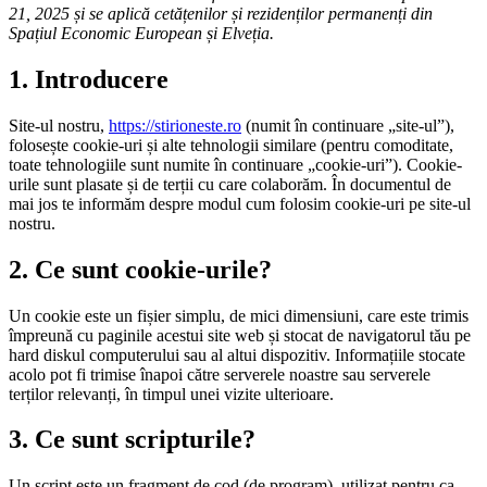
21, 2025 și se aplică cetățenilor și rezidenților permanenți din
Spațiul Economic European și Elveția.
1. Introducere
Site-ul nostru,
https://stirioneste.ro
(numit în continuare „site-ul”),
folosește cookie-uri și alte tehnologii similare (pentru comoditate,
toate tehnologiile sunt numite în continuare „cookie-uri”). Cookie-
urile sunt plasate și de terții cu care colaborăm. În documentul de
mai jos te informăm despre modul cum folosim cookie-uri pe site-ul
nostru.
2. Ce sunt cookie-urile?
Un cookie este un fișier simplu, de mici dimensiuni, care este trimis
împreună cu paginile acestui site web și stocat de navigatorul tău pe
hard diskul computerului sau al altui dispozitiv. Informațiile stocate
acolo pot fi trimise înapoi către serverele noastre sau serverele
terților relevanți, în timpul unei vizite ulterioare.
3. Ce sunt scripturile?
Un script este un fragment de cod (de program), utilizat pentru ca