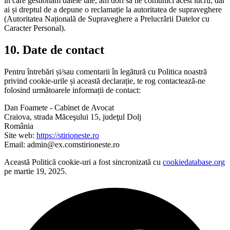
în care gestionăm datele tale, am dori să ne comunici acest lucru, dar
ai și dreptul de a depune o reclamație la autoritatea de supraveghere
(Autoritatea Națională de Supraveghere a Prelucrării Datelor cu
Caracter Personal).
10. Date de contact
Pentru întrebări și/sau comentarii în legătură cu Politica noastră
privind cookie-urile și această declarație, te rog contactează-ne
folosind următoarele informații de contact:
Dan Foamete - Cabinet de Avocat
Craiova, strada Măceşului 15, judeţul Dolj
România
Site web:
https://stirioneste.ro
Email:
admin@
ex.com
stirioneste.ro
Această Politică cookie-uri a fost sincronizată cu
cookiedatabase.org
pe martie 19, 2025.