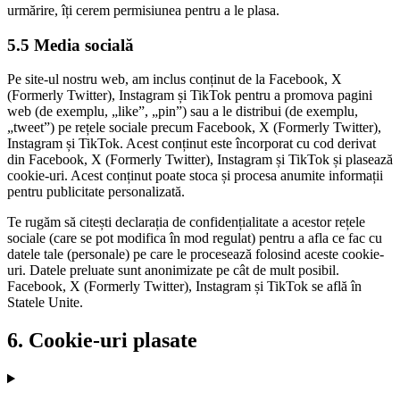
urmărire, îți cerem permisiunea pentru a le plasa.
5.5 Media socială
Pe site-ul nostru web, am inclus conținut de la Facebook, X
(Formerly Twitter), Instagram și TikTok pentru a promova pagini
web (de exemplu, „like”, „pin”) sau a le distribui (de exemplu,
„tweet”) pe rețele sociale precum Facebook, X (Formerly Twitter),
Instagram și TikTok. Acest conținut este încorporat cu cod derivat
din Facebook, X (Formerly Twitter), Instagram și TikTok și plasează
cookie-uri. Acest conținut poate stoca și procesa anumite informații
pentru publicitate personalizată.
Te rugăm să citești declarația de confidențialitate a acestor rețele
sociale (care se pot modifica în mod regulat) pentru a afla ce fac cu
datele tale (personale) pe care le procesează folosind aceste cookie-
uri. Datele preluate sunt anonimizate pe cât de mult posibil.
Facebook, X (Formerly Twitter), Instagram și TikTok se află în
Statele Unite.
6. Cookie-uri plasate