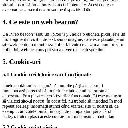
site-ul nostru să funcționeze corect și interactiv. Acest cod este
executat pe serverul nostru sau pe dispozitivul tău.
4. Ce este un web beacon?
Un „web beacon” (sau un „pixel tag”, adică o etichetă-pixel) este un
mic fragment invizibil de text, sau o imagine, care este plasată pe un
site web pentru a monitoriza traficul. Pentru realizarea monitorizării
traficului, web beacons pot stoca diverse date despre tine.
5. Cookie-uri
5.1 Cookie-uri tehnice sau funcționale
Unele cookie-uri se asigură că anumite părți ale site-ului
funcționează corect și că preferințele tale de utilizator rămân
cunoscute. Prin plasarea cookie-urilor funcționale, îți este mai ușor
să vizitezi site-ul nostru. În acest fel, nu trebuie să introduci în mod
repetat aceleași informații atunci când vizitezi site-ul nostru și, de
exemplu, articolele rămân în coșul de cumpărături până când
plătești. Putem plasa aceste cookie-uri fără consimțământul tău.
5.2 Cookie-uri statistice