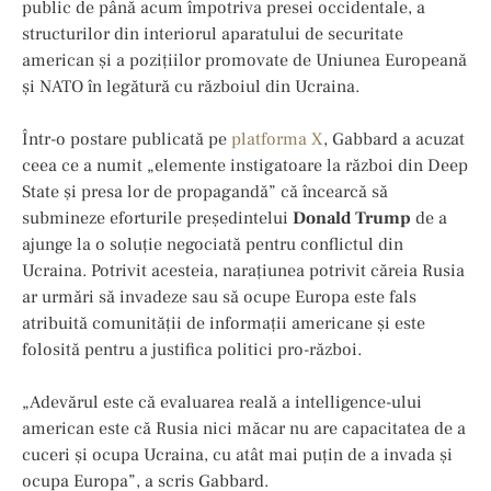
public de până acum împotriva presei occidentale, a
structurilor din interiorul aparatului de securitate
american și a pozițiilor promovate de Uniunea Europeană
și NATO în legătură cu războiul din Ucraina.
Într-o postare publicată pe
platforma X
, Gabbard a acuzat
ceea ce a numit „elemente instigatoare la război din Deep
State și presa lor de propagandă” că încearcă să
submineze eforturile președintelui
Donald Trump
de a
ajunge la o soluție negociată pentru conflictul din
Ucraina. Potrivit acesteia, narațiunea potrivit căreia Rusia
ar urmări să invadeze sau să ocupe Europa este fals
atribuită comunității de informații americane și este
folosită pentru a justifica politici pro-război.
„Adevărul este că evaluarea reală a intelligence-ului
american este că Rusia nici măcar nu are capacitatea de a
cuceri și ocupa Ucraina, cu atât mai puțin de a invada și
ocupa Europa”, a scris Gabbard.