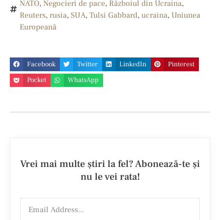
NATO
,
Negocieri de pace
,
Războiul din Ucraina
,
Reuters
,
rusia
,
SUA
,
Tulsi Gabbard
,
ucraina
,
Uniunea
Europeană
Facebook
Twitter
LinkedIn
Pinterest
Pocket
WhatsApp
Vrei mai multe ştiri la fel? Abonează-te şi
nu le vei rata!