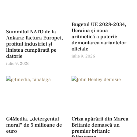
Bugetul UE 2028-2034,
Ucraina și noua
Summitul NATO de la
aritmetică a puterii:
Ankara: factura Europei,
demontarea variantelor
profitul industriei şi
oficiale
liniștea cumpărată pe
datorie
iulie 9, 2026
iulie 9, 2026
G4Media, „detergentul
Criza apărării din Marea
moral” de 5 milioane de
Britanie demască un
euro
premier britanic