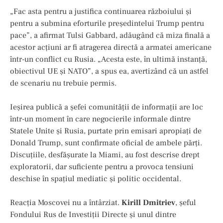
„Fac asta pentru a justifica continuarea războiului și
pentru a submina eforturile președintelui Trump pentru
pace”, a afirmat Tulsi Gabbard, adăugând că miza finală a
acestor acțiuni ar fi atragerea directă a armatei americane
într-un conflict cu Rusia. „Acesta este, în ultimă instanță,
obiectivul UE și NATO”, a spus ea, avertizând că un astfel
de scenariu nu trebuie permis.
Ieșirea publică a șefei comunității de informații are loc
într-un moment în care negocierile informale dintre
Statele Unite și Rusia, purtate prin emisari apropiați de
Donald Trump, sunt confirmate oficial de ambele părți.
Discuțiile, desfășurate la Miami, au fost descrise drept
exploratorii, dar suficiente pentru a provoca tensiuni
deschise în spațiul mediatic și politic occidental.
Reacția Moscovei nu a întârziat.
Kirill Dmitriev
, șeful
Fondului Rus de Investiții Directe și unul dintre