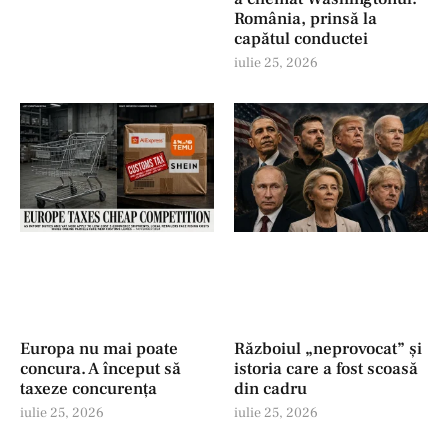
România, prinsă la
capătul conductei
iulie 25, 2026
Europa nu mai poate
Războiul „neprovocat” și
concura. A început să
istoria care a fost scoasă
taxeze concurența
din cadru
iulie 25, 2026
iulie 25, 2026