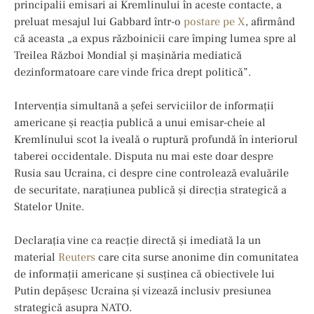
principalii emisari ai Kremlinului în aceste contacte, a
preluat mesajul lui Gabbard într-o
postare pe X
, afirmând
că aceasta „a expus războinicii care împing lumea spre al
Treilea Război Mondial și mașinăria mediatică
dezinformatoare care vinde frica drept politică”.
Intervenția simultană a șefei serviciilor de informații
americane și reacția publică a unui emisar-cheie al
Kremlinului scot la iveală o ruptură profundă în interiorul
taberei occidentale. Disputa nu mai este doar despre
Rusia sau Ucraina, ci despre cine controlează evaluările
de securitate, narațiunea publică și direcția strategică a
Statelor Unite.
Declarația vine ca reacție directă şi imediată la un
material
Reuters
care cita surse anonime din comunitatea
de informații americane și susținea că obiectivele lui
Putin depășesc Ucraina și vizează inclusiv presiunea
strategică asupra NATO.