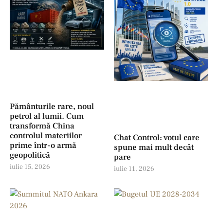
Pământurile rare, noul
petrol al lumii. Cum
transformă China
controlul materiilor
Chat Control: votul care
prime într-o armă
spune mai mult decât
geopolitică
pare
iulie 15, 2026
iulie 11, 2026