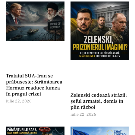
Tratatul SUA-Iran se
prăbușește: Strâmtoarea
Hormuz readuce lumea
în pragul crizei
Zelenski cedează străzii:
șeful armatei, demis în
iulie 22, 2026
plin război
iulie 22, 2026