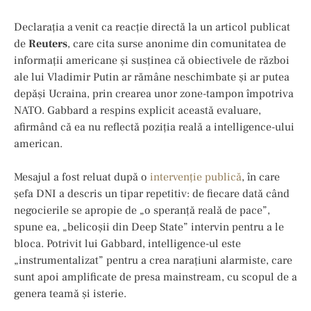
Declarația a venit ca reacție directă la un articol publicat
de
Reuters
, care cita surse anonime din comunitatea de
informații americane și susținea că obiectivele de război
ale lui Vladimir Putin ar rămâne neschimbate și ar putea
depăși Ucraina, prin crearea unor zone-tampon împotriva
NATO. Gabbard a respins explicit această evaluare,
afirmând că ea nu reflectă poziția reală a intelligence-ului
american.
Mesajul a fost reluat după o
intervenție publică
, în care
șefa DNI a descris un tipar repetitiv: de fiecare dată când
negocierile se apropie de „o speranță reală de pace”,
spune ea, „belicoșii din Deep State” intervin pentru a le
bloca. Potrivit lui Gabbard, intelligence-ul este
„instrumentalizat” pentru a crea narațiuni alarmiste, care
sunt apoi amplificate de presa mainstream, cu scopul de a
genera teamă și isterie.