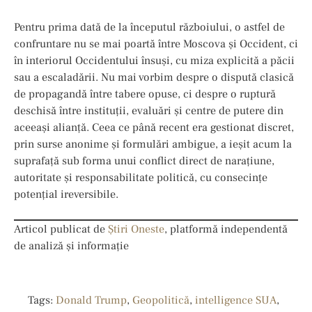
Pentru prima dată de la începutul războiului, o astfel de
confruntare nu se mai poartă între Moscova și Occident, ci
în interiorul Occidentului însuși, cu miza explicită a păcii
sau a escaladării. Nu mai vorbim despre o dispută clasică
de propagandă între tabere opuse, ci despre o ruptură
deschisă între instituții, evaluări și centre de putere din
aceeași alianță. Ceea ce până recent era gestionat discret,
prin surse anonime și formulări ambigue, a ieșit acum la
suprafață sub forma unui conflict direct de narațiune,
autoritate și responsabilitate politică, cu consecințe
potențial ireversibile.
Articol publicat de
Știri Oneste
, platformă independentă
de analiză și informație
Tags:
Donald Trump
,
Geopolitică
,
intelligence SUA
,