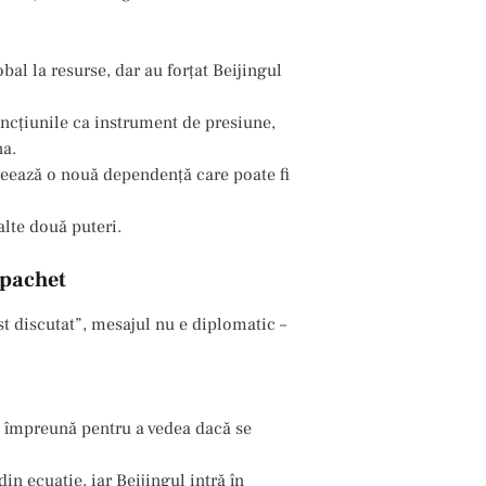
l la resurse, dar au forțat Beijingul
ancțiunile ca instrument de presiune,
na.
reează o nouă dependență care poate fi
lte două puteri.
 pachet
 discutat”, mesajul nu e diplomatic –
a împreună pentru a vedea dacă se
n ecuație, iar Beijingul intră în