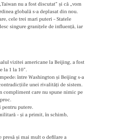
„Taiwan nu a fost discutat” și că „vom
rdinea globală s-a deplasat din nou.
e, cele trei mari puteri – Statele
ilesc singure granițele de influență, iar
alul vizitei americane la Beijing, a fost
 la 1 la 10”.
impede: între Washington și Beijing s-a
ontradicțiile unei rivalități de sistem.
un compliment care nu spune nimic pe
iproc.
i pentru putere.
litară – și a primit, în schimb,
 presă și mai mult o defilare a