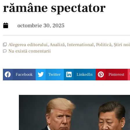
rămâne spectator
octombrie 30, 2025
Alegerea editorului
,
Analiză
,
International
,
Politică
,
Ştiri noi
Nu există comentarii
Facebook
Twitter
LinkedIn
Pinterest