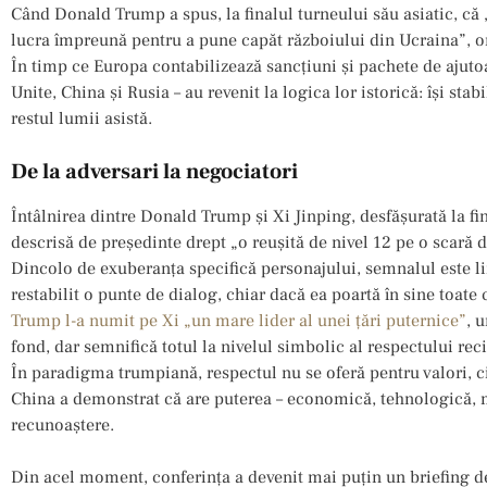
Când Donald Trump a spus, la finalul turneului său asiatic, că 
lucra împreună pentru a pune capăt războiului din Ucraina”, o
În timp ce Europa contabilizează sancțiuni și pachete de ajutoar
Unite, China și Rusia – au revenit la logica lor istorică: își stab
restul lumii asistă.
De la adversari la negociatori
Întâlnirea dintre Donald Trump și Xi Jinping, desfășurată la fin
descrisă de președinte drept „o reușită de nivel 12 pe o scară de
Dincolo de exuberanța specifică personajului, semnalul este l
restabilit o punte de dialog, chiar dacă ea poartă în sine toate c
Trump l-a numit pe Xi „un mare lider al unei țări puternice”
, 
fond, dar semnifică totul la nivelul simbolic al respectului rec
În paradigma trumpiană, respectul nu se oferă pentru valori, c
China a demonstrat că are puterea – economică, tehnologică, mi
recunoaștere.
Din acel moment, conferința a devenit mai puțin un briefing de