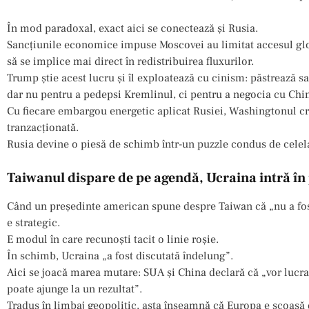
În mod paradoxal, exact aici se conectează și Rusia.
Sancțiunile economice impuse Moscovei au limitat accesul globa
să se implice mai direct în redistribuirea fluxurilor.
Trump știe acest lucru și îl exploatează cu cinism: păstrează s
dar nu pentru a pedepsi Kremlinul, ci pentru a negocia cu Chi
Cu fiecare embargou energetic aplicat Rusiei, Washingtonul c
tranzacționată.
Rusia devine o piesă de schimb într-un puzzle condus de celela
Taiwanul dispare de pe agendă, Ucraina intră în
Când un președinte american spune despre Taiwan că „nu a fost
e strategic.
E modul în care recunoști tacit o linie roșie.
În schimb, Ucraina „a fost discutată îndelung”.
Aici se joacă marea mutare: SUA și China declară că „vor lucr
poate ajunge la un rezultat”.
Tradus în limbaj geopolitic, asta înseamnă că Europa e scoasă di