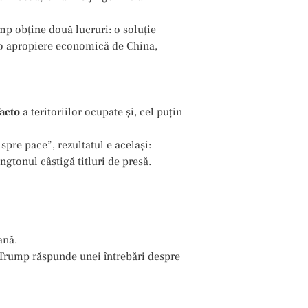
mp obține două lucruri: o soluție
i o apropiere economică de China,
acto
a teritoriilor ocupate și, cel puțin
spre pace”, rezultatul e același:
ngtonul câștigă titluri de presă.
ană.
 Trump răspunde unei întrebări despre