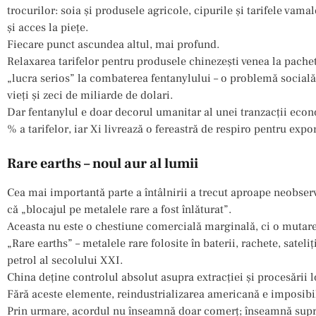
trocurilor: soia și produsele agricole, cipurile și tarifele vama
și acces la piețe.
Fiecare punct ascundea altul, mai profund.
Relaxarea tarifelor pentru produsele chinezești venea la pache
„lucra serios” la combaterea fentanylului – o problemă socială
vieți și zeci de miliarde de dolari.
Dar fentanylul e doar decorul umanitar al unei tranzacții eco
% a tarifelor, iar Xi livrează o fereastră de respiro pentru exp
Rare earths – noul aur al lumii
Cea mai importantă parte a întâlnirii a trecut aproape neobse
că „blocajul pe metalele rare a fost înlăturat”.
Aceasta nu este o chestiune comercială marginală, ci o mutare
„Rare earths” – metalele rare folosite în baterii, rachete, sateliț
petrol al secolului XXI.
China deține controlul absolut asupra extracției și procesării l
Fără aceste elemente, reindustrializarea americană e imposibi
Prin urmare, acordul nu înseamnă doar comerț; înseamnă supra