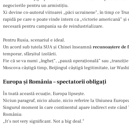
negocierile pentru un armistițiu.
Xi devine co-autorul viitoarei „păci ucrainene”, în timp ce Tru
rapidă pe care o poate vinde intern ca „victorie americană” ș
necesară pentru campania sa de reindustrializare.
Pentru Rusia, scenariul e ideal.
Un acord sub tutela SUA și Chinei înseamnă
recunoaștere de f
temporar, sfârșitul izolării.
Fie că se va numi „îngheț”, „pauză operațională” sau „tranziție 
Moscova câștigă timp, Beijingul câștigă legitimitate, iar Washi
Europa și România – spectatorii obligați
În toată această ecuație, Europa lipsește.
Niciun paragraf, nicio aluzie, nicio referire la Uniunea Europe
Singurul moment în care continentul apare indirect este când
România:
„It’s not very significant. Not a big deal.”