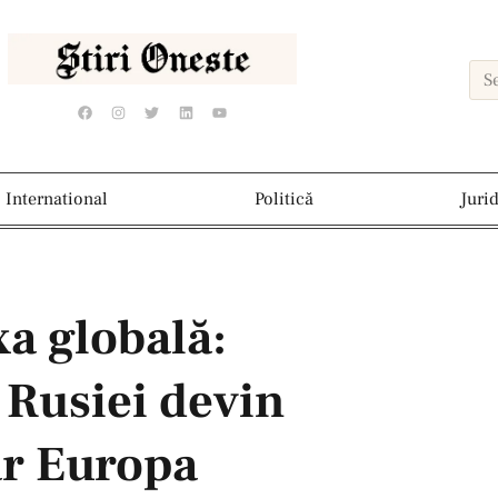
International
Politică
Juri
xa globală:
 Rusiei devin
ar Europa