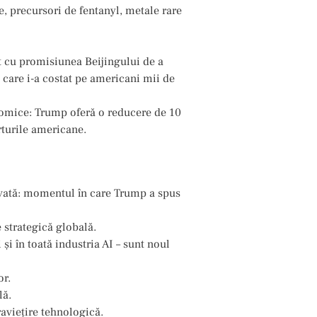
le, precursori de fentanyl, metale rare
t cu promisiunea Beijingului de a
 care i-a costat pe americani mii de
nomice: Trump oferă o reducere de 10
orturile americane.
rvată: momentul în care Trump a spus
 strategică globală.
i și în toată industria AI – sunt noul
or.
lă.
viețire tehnologică.