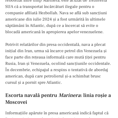
rebotezat între timp
Marinera
, este acuzat de Trezoreria
SUA că a transportat încărcături ilegale pentru o
companie afiliată Hezbollah. Nava se află sub sancțiuni
americane din iulie 2024 și a fost urmărită în ultimele
săptămâni în Atlantic, după ce a încercat să evite o
blocadă americană în apropierea apelor venezuelene.
Potrivit relatărilor din presa occidentală, nava a plecat
inițial din Iran, urma să încarce petrol din Venezuela și
face parte din rețeaua informală care mută țiței pentru
Rusia, Iran și Venezuela, ocolind sancțiunile occidentale.
În decembrie, echipajul a respins o tentativă de abordaj
american, după care petrolierul și-a schimbat brusc
cursul și a pornit spre Atlantic.
Escorta navală pentru
Marinera
: linia roşie a
Moscovei
Informațiile apărute în presa americană indică faptul că