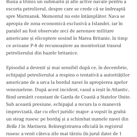
Rusia a trimis un submarin și alte active navale pentru a
escorta petrolierul, despre care se crede că se îndreaptă
spre Murmansk. Momentul nu este întâmplător. Nava se
apropia de zona economică exclusivă a Islandei, iar în
paralel au fost observate zeci de aeronave militare
americane și elicoptere sosind în Marea Britanie, în timp
ce avioane P-8 de recunoaștere au monitorizat traseul
petrolierului din bazele britanice.
Episodul a devenit și mai sensibil după ce, în decembrie,
echipajul petrolierului a respins o tentativă a autorităților
americane de a urca la bordul navei în apropierea apelor
venezuelene. După acest incident, vasul a ieșit în Atlantic,
fiind urmărit constant de Garda de Coastă a Statelor Unite.
Sub această presiune, echipajul a recurs la o manevră
improvizată, dar cu efect juridic major: a vopsit în grabă
un steag rusesc pe bordaj şi a schimbat numele navei din
Bella 1
în
Marinera
. Reînregistrarea oficială în registrul
rusesc a venit câteva zile mai târziu (în jurul datei de 1