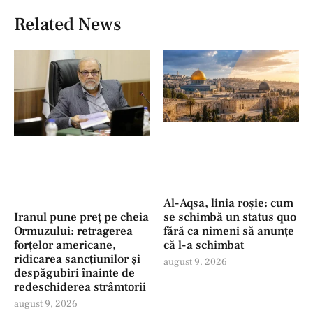
Related News
Al-Aqsa, linia roșie: cum
se schimbă un status quo
Iranul pune preț pe cheia
fără ca nimeni să anunțe
Ormuzului: retragerea
că l-a schimbat
forţelor americane,
ridicarea sancțiunilor și
august 9, 2026
despăgubiri înainte de
redeschiderea strâmtorii
august 9, 2026