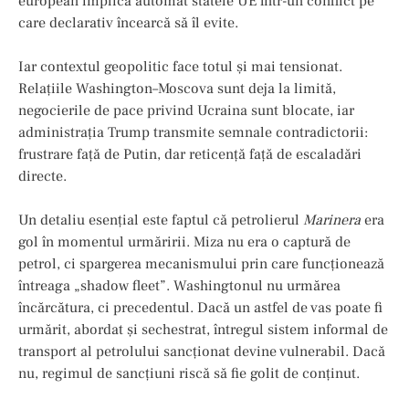
european implică automat statele UE într-un conflict pe
care declarativ încearcă să îl evite.
Iar contextul geopolitic face totul și mai tensionat.
Relațiile Washington–Moscova sunt deja la limită,
negocierile de pace privind Ucraina sunt blocate, iar
administrația Trump transmite semnale contradictorii:
frustrare față de Putin, dar reticență față de escaladări
directe.
Un detaliu esențial este faptul că petrolierul
Marinera
era
gol în momentul urmăririi. Miza nu era o captură de
petrol, ci spargerea mecanismului prin care funcționează
întreaga „shadow fleet”. Washingtonul nu urmărea
încărcătura, ci precedentul. Dacă un astfel de vas poate fi
urmărit, abordat și sechestrat, întregul sistem informal de
transport al petrolului sancționat devine vulnerabil. Dacă
nu, regimul de sancțiuni riscă să fie golit de conținut.