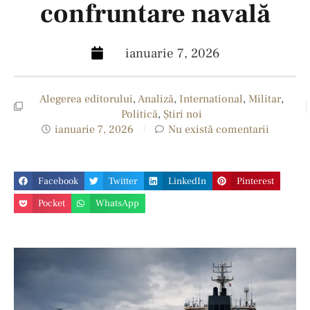
confruntare navală
ianuarie 7, 2026
Alegerea editorului
,
Analiză
,
International
,
Militar
,
Politică
,
Ştiri noi
ianuarie 7, 2026
Nu există comentarii
Facebook
Twitter
LinkedIn
Pinterest
Pocket
WhatsApp