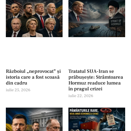
Războiul „neprovocat” și
Tratatul SUA-Iran se
istoria care a fost scoasă
prăbușește: Strâmtoarea
din cadru
Hormuz readuce lumea
în pragul crizei
iulie 25, 2026
iulie 22, 2026