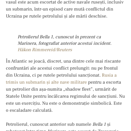
vasul este acum escortat de active navale rusești, inclusiv
un submarin, într-un episod care mută conflictul din
Ucraina pe rutele petrolului și ale mării deschise.
Petrolierul Bella 1, cunoscut în prezent ca
Marinera, fotografiat anterior acestui incident.
Håkon Rimmereid/Reuters
În Atlantic se joacă, discret, una dintre cele mai riscante
confruntări ale acestui conflict prelungit: nu pe frontul
din Ucraina, ci pe rutele petrolului sancționat.
Rusia a
trimis un submarin și alte nave militare
pentru a escorta
un petrolier din așa-numita „shadow fleet”, urmărit de
Statele Unite pentru încălcarea regimului de sancțiuni. Nu
este un exercițiu. Nu este o demonstrație simbolică. Este
o escaladare calculată.
Petrolierul, cunoscut anterior sub numele
Bella 1
și