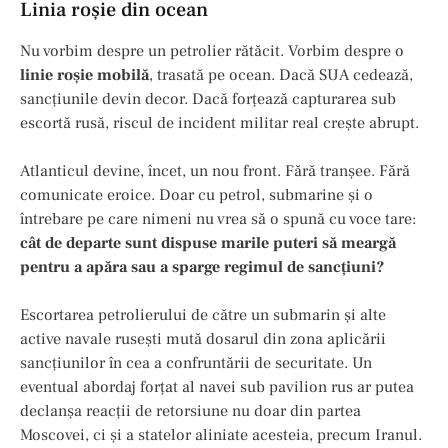
Linia roşie din ocean
Nu vorbim despre un petrolier rătăcit. Vorbim despre o
linie roșie mobilă
, trasată pe ocean. Dacă SUA cedează,
sancțiunile devin decor. Dacă forțează capturarea sub
escortă rusă, riscul de incident militar real crește abrupt.
Atlanticul devine, încet, un nou front. Fără tranșee. Fără
comunicate eroice. Doar cu petrol, submarine și o
întrebare pe care nimeni nu vrea să o spună cu voce tare:
cât de departe sunt dispuse marile puteri să meargă
pentru a apăra sau a sparge regimul de sancțiuni?
Escortarea petrolierului de către un submarin și alte
active navale rusești mută dosarul din zona aplicării
sancțiunilor în cea a confruntării de securitate. Un
eventual abordaj forțat al navei sub pavilion rus ar putea
declanșa reacții de retorsiune nu doar din partea
Moscovei, ci și a statelor aliniate acesteia, precum Iranul.