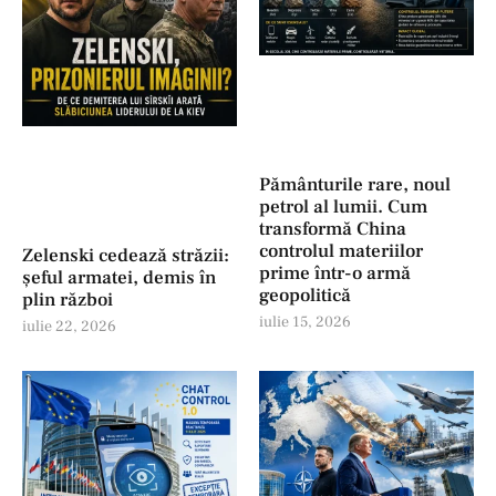
Pământurile rare, noul
petrol al lumii. Cum
transformă China
controlul materiilor
Zelenski cedează străzii:
prime într-o armă
șeful armatei, demis în
geopolitică
plin război
iulie 15, 2026
iulie 22, 2026