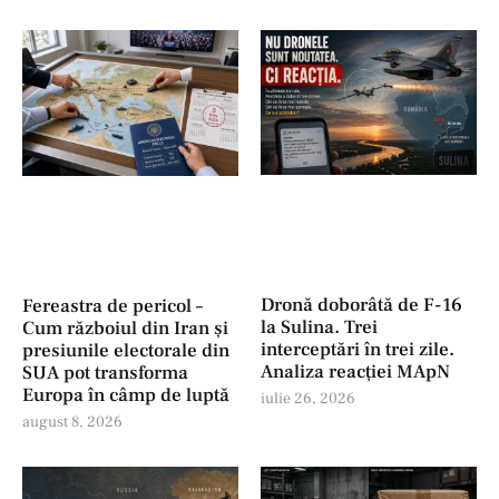
Dronă doborâtă de F-16
Fereastra de pericol –
la Sulina. Trei
Cum războiul din Iran și
interceptări în trei zile.
presiunile electorale din
Analiza reacției MApN
SUA pot transforma
Europa în câmp de luptă
iulie 26, 2026
august 8, 2026