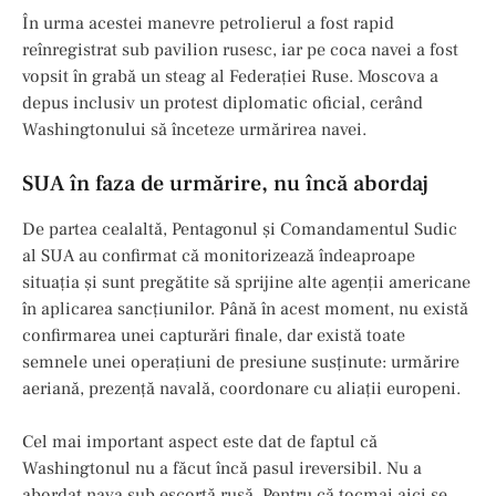
În urma acestei manevre petrolierul a fost rapid
reînregistrat sub pavilion rusesc, iar pe coca navei a fost
vopsit în grabă un steag al Federației Ruse. Moscova a
depus inclusiv un protest diplomatic oficial, cerând
Washingtonului să înceteze urmărirea navei.
SUA în faza de urmărire, nu încă abordaj
De partea cealaltă, Pentagonul și Comandamentul Sudic
al SUA au confirmat că monitorizează îndeaproape
situația și sunt pregătite să sprijine alte agenții americane
în aplicarea sancțiunilor. Până în acest moment, nu există
confirmarea unei capturări finale, dar există toate
semnele unei operațiuni de presiune susținute: urmărire
aeriană, prezență navală, coordonare cu aliații europeni.
Cel mai important aspect este dat de faptul că
Washingtonul nu a făcut încă pasul ireversibil. Nu a
abordat nava sub escortă rusă. Pentru că tocmai aici se