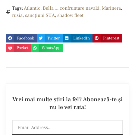
Tags:
Atlantic
,
Bella 1
,
confruntare navală
,
Marinera
,
rusia
,
sancțiuni SUA
,
shadow fleet
Facebook
Twitter
LinkedIn
Pinterest
Pocket
WhatsApp
Vrei mai multe ştiri la fel? Abonează-te şi
nu le vei rata!